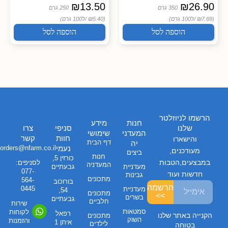
₪
13.50
₪
26.90
350 גרם
250 גרם
(₪7.69 /
ל100 גרם)
(₪5.40 /
ל100 גרם)
הוספה לסל
הוספה לסל
הרשמו לניוזלטר
חנות
מידע
שלנו
סניפי
צרו
המעדני
שימושי
חוות
קשר
והישארו
דף הבית
יה
נעמי
orders@nfarm.co.il
מעודכנים,
ביצים
חנות
כורזין 5,
במבצעים,הטבות
לסניפים:
המעדניה
מעדניית
גבעתיים
077-
חדשות ועוד
גבינות
מתכונים
564-
בורוכוב
הרשמה
0445
מעדניית
54,
מתכונים
>>
בשרים
גבעתיים
חלביים
שירות
סמטאות
לקוחות
רפאל
הקנייה באתר שלנו
מתכונים
השוק
והזמנות
איתן 1
לילדים
בטוחה