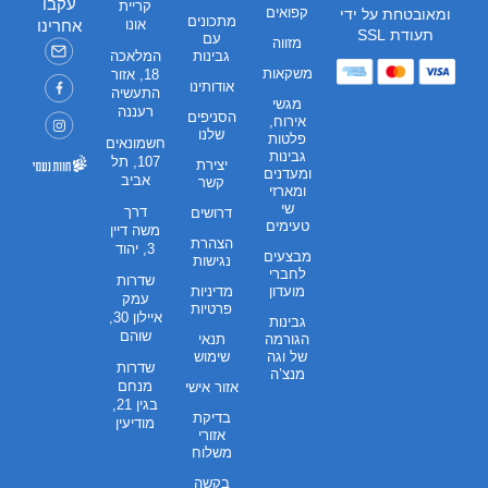
עקבו
קריית
קפואים
ומאובטחת על ידי
מתכונים
אונו
אחרינו
תעודת SSL
עם
מזווה
גבינות
המלאכה
משקאות
18, אזור
אודותינו
התעשיה
מגשי
רעננה
הסניפים
אירוח,
שלנו
פלטות
חשמונאים
גבינות
107, תל
יצירת
ומעדנים
אביב
קשר
ומארזי
שי
דרך
דרושים
טעימים
משה דיין
הצהרת
3, יהוד
מבצעים
נגישות
לחברי
שדרות
מועדון
מדיניות
עמק
פרטיות
איילון 30,
גבינות
שוהם
הגורמה
תנאי
של וגה
שימוש
שדרות
מנצ’ה
מנחם
אזור אישי
בגין 21,
בדיקת
מודיעין
אזורי
משלוח
בקשה