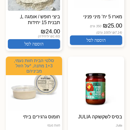
מארז 5 יח’ מיני פניני
ביצי חופש / אומגה L,
תבנית 15 יחידות
₪
25.00
350 גרם
₪
24.00
(₪7.14 /
ל100 גרם)
(₪1.60 /
ליחידה)
הוספה לסל
הוספה לסל
סלטי הבית חוות נעמי,
1+3 מתנה, *על הזול
מביניהם
בסיס לשקשוקה JULIA
חומוס גרגירים ביתי
Julia
חוות נעמי