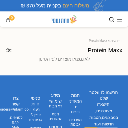
משלוח חינם
בקנייה מעל 370 ₪
0
דף הבית
»
Protein Maxx
Protein Maxx
לא נמצאו מוצרים לפי הסינון
הרשמו לניוזלטר
חנות
מידע
שלנו
סניפי
צרו
המעדני
שימושי
חוות
קשר
והישארו
דף הבית
יה
נעמי
orders@nfarm.co.il
מעודכנים,
ביצים
חנות
כורזין 5,
במבצעים,הטבות
לסניפים:
המעדניה
מעדניית
גבעתיים
077-
חדשות ועוד
גבינות
מתכונים
564-