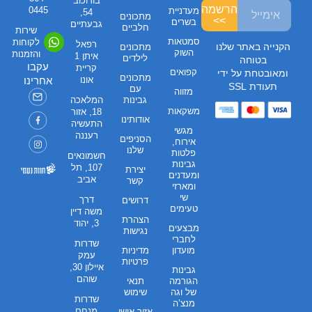
בורוכוב
הרשמה
0445
מעדניית
54,
מתכונים
>>
בשרים
גבעתיים
חלביים
שירות
סמטאות
לקוחות
רפאל
הקנייה באתר שלנו
מתכונים
השוק
והזמנות
איתן 1
לילדים
בטוחה
עקבו
קריית
קפואים
ומאובטחת על ידי
מתכונים
אונו
אחרינו
תעודת SSL
עם
מזווה
גבינות
המלאכה
משקאות
18, אזור
אודותינו
התעשיה
מגשי
רעננה
הסניפים
אירוח,
שלנו
פלטות
חשמונאים
גבינות
107, תל
יצירת
ומעדנים
אביב
קשר
ומארזי
שי
דרך
דרושים
טעימים
משה דיין
הצהרת
3, יהוד
מבצעים
נגישות
לחברי
שדרות
מועדון
מדיניות
עמק
פרטיות
איילון 30,
גבינות
שוהם
הגורמה
תנאי
של וגה
שימוש
שדרות
מנצ’ה
מנחם
אזור אישי