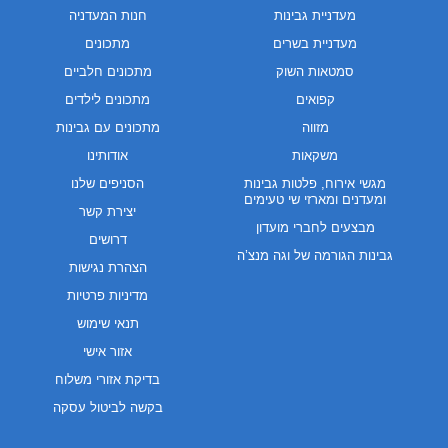
מעדניית גבינות
חנות המעדניה
מעדניית בשרים
מתכונים
סמטאות השוק
מתכונים חלביים
קפואים
מתכונים לילדים
מזווה
מתכונים עם גבינות
משקאות
אודותינו
מגשי אירוח, פלטות גבינות
הסניפים שלנו
ומעדנים ומארזי שי טעימים
יצירת קשר
מבצעים לחברי מועדון
דרושים
גבינות הגורמה של וגה מנצ’ה
הצהרת נגישות
מדיניות פרטיות
תנאי שימוש
אזור אישי
בדיקת אזורי משלוח
בקשה לביטול עסקה