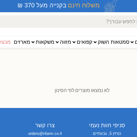
משלוח חינם
בקנייה מעל 370 ₪
סמטאות השוק
קפואים
מזווה
משקאות
מארזים
מבצעי
לא נמצאו מוצרים לפי הסינון
סניפי חוות נעמי
צרו קשר
כורזין 5, גבעתיים
orders@nfarm.co.il