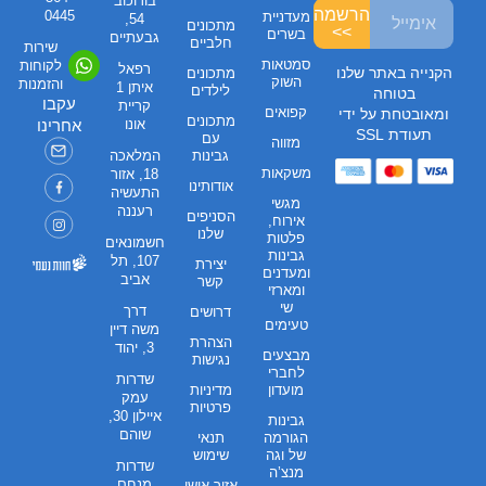
בורוכוב
הרשמה
0445
מעדניית
54,
מתכונים
>>
בשרים
גבעתיים
חלביים
שירות
סמטאות
לקוחות
רפאל
הקנייה באתר שלנו
מתכונים
השוק
והזמנות
איתן 1
לילדים
בטוחה
עקבו
קריית
קפואים
ומאובטחת על ידי
מתכונים
אונו
אחרינו
תעודת SSL
עם
מזווה
גבינות
המלאכה
משקאות
18, אזור
אודותינו
התעשיה
מגשי
רעננה
הסניפים
אירוח,
שלנו
פלטות
חשמונאים
גבינות
107, תל
יצירת
ומעדנים
אביב
קשר
ומארזי
שי
דרך
דרושים
טעימים
משה דיין
הצהרת
3, יהוד
מבצעים
נגישות
לחברי
שדרות
מועדון
מדיניות
עמק
פרטיות
איילון 30,
גבינות
שוהם
הגורמה
תנאי
של וגה
שימוש
שדרות
מנצ’ה
מנחם
אזור אישי