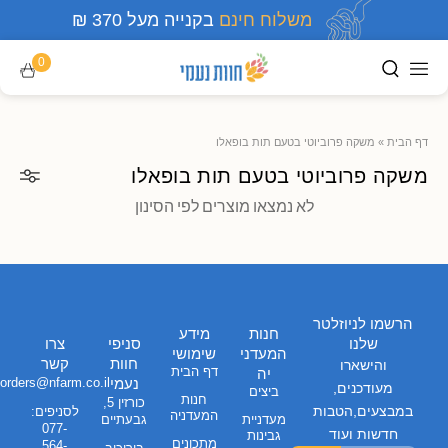
משלוח חינם
בקנייה מעל 370 ₪
0
דף הבית
»
משקה פרוביוטי בטעם תות בופאלו
משקה פרוביוטי בטעם תות בופאלו
לא נמצאו מוצרים לפי הסינון
הרשמו לניוזלטר
חנות
מידע
שלנו
סניפי
צרו
המעדני
שימושי
חוות
קשר
והישארו
דף הבית
יה
נעמי
orders@nfarm.co.il
מעודכנים,
ביצים
חנות
כורזין 5,
במבצעים,הטבות
לסניפים:
המעדניה
מעדניית
גבעתיים
077-
חדשות ועוד
גבינות
מתכונים
564-