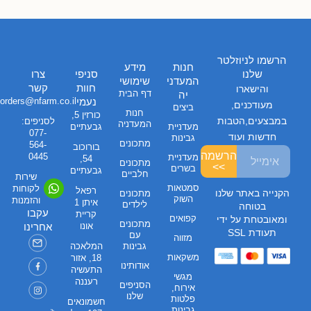
הרשמו לניוזלטר
חנות
מידע
שלנו
סניפי
צרו
המעדני
שימושי
חוות
קשר
והישארו
דף הבית
יה
נעמי
orders@nfarm.co.il
מעודכנים,
ביצים
חנות
כורזין 5,
במבצעים,הטבות
לסניפים:
המעדניה
מעדניית
גבעתיים
077-
חדשות ועוד
גבינות
מתכונים
564-
בורוכוב
הרשמה
0445
מעדניית
54,
מתכונים
>>
בשרים
גבעתיים
חלביים
שירות
סמטאות
לקוחות
רפאל
הקנייה באתר שלנו
מתכונים
השוק
והזמנות
איתן 1
לילדים
בטוחה
עקבו
קריית
קפואים
ומאובטחת על ידי
מתכונים
אונו
אחרינו
תעודת SSL
עם
מזווה
גבינות
המלאכה
משקאות
18, אזור
אודותינו
התעשיה
מגשי
רעננה
הסניפים
אירוח,
שלנו
פלטות
חשמונאים
גבינות