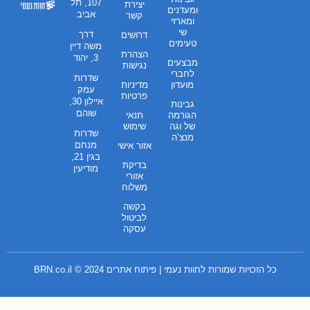
107, תל
יצירת
ומעדנים
אביב
קשר
ומארזי
שי
דרך
דרושים
טעימים
משה דיין
הצהרת
3, יהוד
מבצעים
נגישות
לחברי
שדרות
מועדון
מדיניות
עמק
פרטיות
איילון 30,
גבינות
שוהם
הגורמה
תנאי
של וגה
שימוש
שדרות
מנצ’ה
מנחם
אזור אישי
בגין 21,
בדיקת
מודיעין
אזורי
משלוח
בקשה
לביטול
עסקה
כל הזכויות שמורות לחוות נעמי | פיתוח אתרים 2024 ©
BRN.co.il