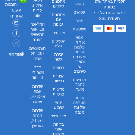
רפאל
הקנייה באתר שלנו
מתכונים
השוק
והזמנות
איתן 1
לילדים
בטוחה
עקבו
קריית
קפואים
ומאובטחת על ידי
מתכונים
אונו
אחרינו
תעודת SSL
עם
מזווה
גבינות
המלאכה
משקאות
18, אזור
אודותינו
התעשיה
מגשי
רעננה
הסניפים
אירוח,
שלנו
פלטות
חשמונאים
גבינות
107, תל
יצירת
ומעדנים
אביב
קשר
ומארזי
שי
דרך
דרושים
טעימים
משה דיין
הצהרת
3, יהוד
מבצעים
נגישות
לחברי
שדרות
מועדון
מדיניות
עמק
פרטיות
איילון 30,
גבינות
שוהם
הגורמה
תנאי
של וגה
שימוש
שדרות
מנצ’ה
מנחם
אזור אישי
בגין 21,
בדיקת
מודיעין
אזורי
משלוח