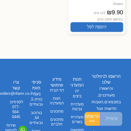
Robert
₪
9.90
115 גרם
(₪8.61 /
ל100 גרם)
הוספה לסל
הרשמו לניוזלטר
חנות
מידע
שלנו
סניפי
צרו
המעדני
שימושי
חוות
קשר
והישארו
דף הבית
יה
נעמי
orders@nfarm.co.il
מעודכנים,
ביצים
חנות
כורזין 5,
במבצעים,הטבות
לסניפים:
המעדניה
מעדניית
גבעתיים
077-
חדשות ועוד
גבינות
מתכונים
564-
בורוכוב
הרשמה
0445
מעדניית
54,
מתכונים
>>
בשרים
גבעתיים
חלביים
שירות
סמטאות
לקוחות