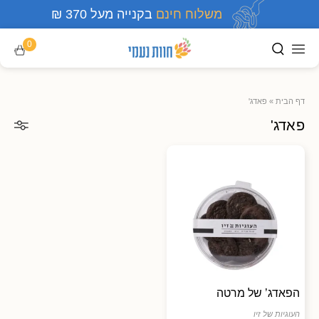
משלוח חינם
בקנייה מעל 370 ₪
0
דף הבית
»
פאדג'
פאדג'
הפאדג’ של מרטה
העוגיות של זיו