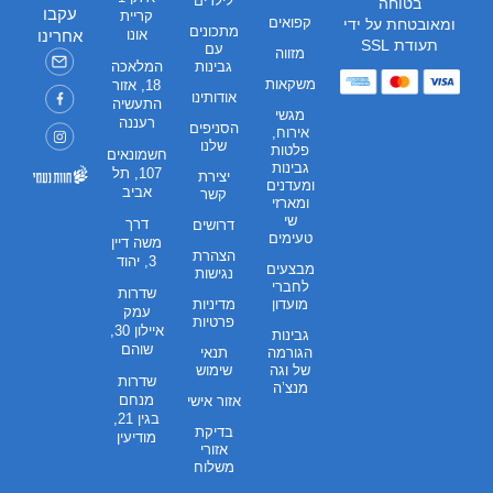
לילדים
בטוחה
עקבו
קריית
קפואים
ומאובטחת על ידי
מתכונים
אונו
אחרינו
תעודת SSL
עם
מזווה
גבינות
המלאכה
משקאות
18, אזור
אודותינו
התעשיה
מגשי
רעננה
הסניפים
אירוח,
שלנו
פלטות
חשמונאים
גבינות
107, תל
יצירת
ומעדנים
אביב
קשר
ומארזי
שי
דרך
דרושים
טעימים
משה דיין
הצהרת
3, יהוד
מבצעים
נגישות
לחברי
שדרות
מועדון
מדיניות
עמק
פרטיות
איילון 30,
גבינות
שוהם
הגורמה
תנאי
של וגה
שימוש
שדרות
מנצ’ה
מנחם
אזור אישי
בגין 21,
בדיקת
מודיעין
אזורי
משלוח