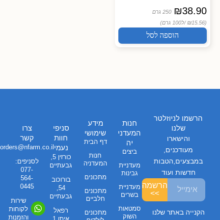
₪
38.90
250 גרם
(₪15.56 /
ל100 גרם)
הוספה לסל
הרשמו לניוזלטר
חנות
מידע
שלנו
סניפי
צרו
המעדני
שימושי
חוות
קשר
והישארו
דף הבית
יה
נעמי
orders@nfarm.co.il
מעודכנים,
ביצים
חנות
כורזין 5,
במבצעים,הטבות
לסניפים:
המעדניה
מעדניית
גבעתיים
077-
חדשות ועוד
גבינות
מתכונים
564-
בורוכוב
הרשמה
0445
מעדניית
54,
מתכונים
>>
בשרים
גבעתיים
חלביים
שירות
סמטאות
לקוחות
רפאל
הקנייה באתר שלנו
מתכונים
השוק
והזמנות
איתן 1