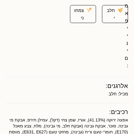
מ
חלב
צמחו
א
י
ני
פ
י
י
נ
י
ם
:
אלרגנים:
מכיל:
חלב
רכיבים:
אפונה ירוקה (41.13%), אורז, שמן צחי (דקל), עמילן תירס, אבקת מי
גבינה, סוכר, אבקת גבינה (אבקת חלב, מי גבינה), מלח, צבע מאכל
(E170), חומרי טעם וריח (גבינה), מחזקי טעם (E631, E627), מווסת