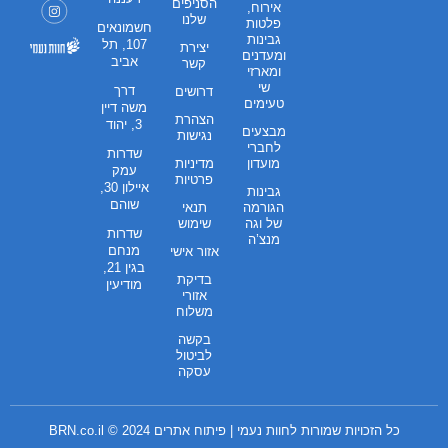
הסניפים
אירוח,
שלנו
פלטות
חשמונאים
גבינות
107, תל
יצירת
ומעדנים
אביב
קשר
ומארזי
שי
דרך
דרושים
טעימים
משה דיין
הצהרת
3, יהוד
מבצעים
נגישות
לחברי
שדרות
מועדון
מדיניות
עמק
פרטיות
איילון 30,
גבינות
שוהם
הגורמה
תנאי
של וגה
שימוש
שדרות
מנצ’ה
מנחם
אזור אישי
בגין 21,
בדיקת
מודיעין
אזורי
משלוח
בקשה
לביטול
עסקה
כל הזכויות שמורות לחוות נעמי | פיתוח אתרים 2024 ©
BRN.co.il