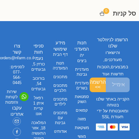
0
סל קניות
הרשמו לניוזלטר
חנות
מידע
שלנו
סניפי
צרו
המעדני
שימושי
חוות
קשר
והישארו
דף הבית
יה
נעמי
orders@nfarm.co.il
מעודכנים,
ביצים
חנות
כורזין 5,
במבצעים,הטבות
לסניפים:
המעדניה
מעדניית
גבעתיים
077-
חדשות ועוד
גבינות
מתכונים
564-
בורוכוב
הרשמה
0445
מעדניית
54,
מתכונים
>>
בשרים
גבעתיים
חלביים
שירות
סמטאות
לקוחות
רפאל
הקנייה באתר שלנו
מתכונים
השוק
והזמנות
איתן 1
לילדים
בטוחה
עקבו
קריית
קפואים
ומאובטחת על ידי
מתכונים
אונו
אחרינו
תעודת SSL
עם
מזווה
גבינות
המלאכה
משקאות
18, אזור
אודותינו
התעשיה
מגשי
רעננה