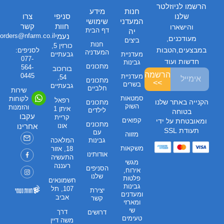
הרשמו לניוזלטר
חנות
מידע
שלנו
סניפי
צרו
המעדני
שימושי
חוות
קשר
והישארו
דף הבית
יה
נעמי
orders@nfarm.co.il
מעודכנים,
ביצים
חנות
כורזין 5,
במבצעים,הטבות
לסניפים:
המעדניה
מעדניית
גבעתיים
077-
חדשות ועוד
גבינות
מתכונים
564-
בורוכוב
הרשמה
0445
מעדניית
54,
מתכונים
>>
בשרים
גבעתיים
חלביים
שירות
סמטאות
לקוחות
רפאל
הקנייה באתר שלנו
מתכונים
השוק
והזמנות
איתן 1
לילדים
בטוחה
עקבו
קריית
קפואים
ומאובטחת על ידי
מתכונים
אונו
אחרינו
תעודת SSL
עם
מזווה
גבינות
המלאכה
משקאות
18, אזור
אודותינו
התעשיה
מגשי
רעננה
הסניפים
אירוח,
שלנו
פלטות
חשמונאים
גבינות
107, תל
יצירת
ומעדנים
אביב
קשר
ומארזי
שי
דרך
דרושים
טעימים
משה דיין