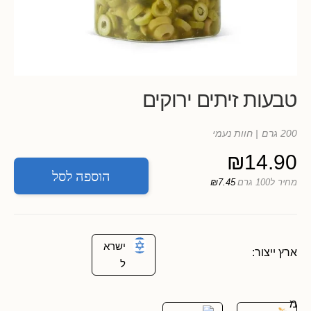
טבעות זיתים ירוקים
200 גרם
| חוות נעמי
₪
14.90
הוספה לסל
מחיר ל100 גרם
₪7.45
ישרא
ארץ ייצור:
ל
מ