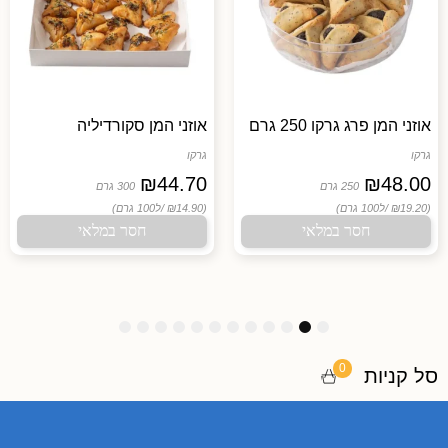
אוזני המן פרג גרקו 250 גרם
אוזני המן סקורדיליה
גרקו
גרקו
₪
44.70
₪
48.00
250 גרם
300 גרם
(₪19.20 /
ל100 גרם)
(₪14.90 /
ל100 גרם)
חסר במלאי
חסר במלאי
1
1
1
9
8
7
6
5
4
3
2
1
2
1
0
0
סל קניות