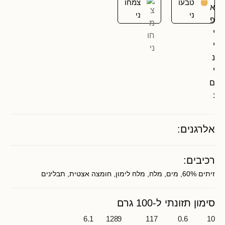
טבעו
צמחו
א
ני
ני
פ
י
י
נ
י
ם
:
אלרגנים:
רכיבים:
זיתים 60%, מים, מלח, מלח לימון, חומצה אצטית, תבלינים
סימון תזונתי ל-100 גרם
6.1
1289
117
0.6
10