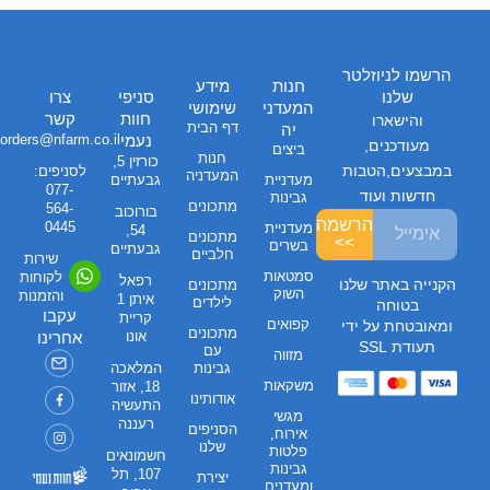
הרשמו לניוזלטר
חנות
מידע
שלנו
סניפי
צרו
המעדני
שימושי
חוות
קשר
והישארו
דף הבית
יה
נעמי
orders@nfarm.co.il
מעודכנים,
ביצים
חנות
כורזין 5,
במבצעים,הטבות
לסניפים:
המעדניה
מעדניית
גבעתיים
077-
חדשות ועוד
גבינות
מתכונים
564-
בורוכוב
הרשמה
0445
מעדניית
54,
מתכונים
>>
בשרים
גבעתיים
חלביים
שירות
סמטאות
לקוחות
רפאל
הקנייה באתר שלנו
מתכונים
השוק
והזמנות
איתן 1
לילדים
בטוחה
עקבו
קריית
קפואים
ומאובטחת על ידי
מתכונים
אונו
אחרינו
תעודת SSL
עם
מזווה
גבינות
המלאכה
משקאות
18, אזור
אודותינו
התעשיה
מגשי
רעננה
הסניפים
אירוח,
שלנו
פלטות
חשמונאים
גבינות
107, תל
יצירת
ומעדנים