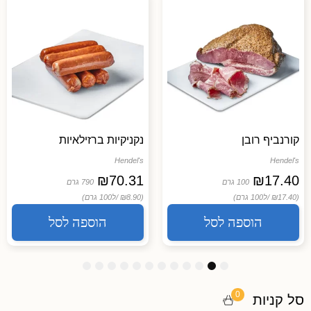
קורנביף רובן
נקניקיות ברזילאיות
Hendel's
Hendel's
₪
70.31
₪
17.40
100 גרם
790 גרם
(₪17.40 /
ל100 גרם)
(₪8.90 /
ל100 גרם)
הוספה לסל
הוספה לסל
1
1
1
9
8
7
6
5
4
3
2
1
2
1
0
0
סל קניות