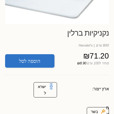
נקניקיות ברלין
800 גרם
| Hendel's
₪
71.20
הוספה לסל
מחיר ל100 גרם
₪8.90
ישרא
ארץ ייצור:
ל
מ
בשר