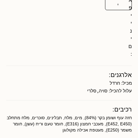
א
י
פ
י
י
נ
י
ם
:
אלרגנים:
מכיל:
חרדל
,
עלול להכיל:
סויה
סלרי
רכיבים:
חזה עוף ושומן בקר (84%), מים, מלח, תבלינים, סוכרים, מלח מתחלב
(E452, E450), מעכבי חמצון (E316), חומר טעם וריח (עשן), חומר
משמר (E250), מעטפת אכילה מקולוגן