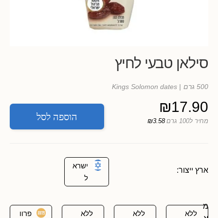
סילאן טבעי לחיץ
500 גרם
| Kings Solomon dates
₪
17.90
הוספה לסל
מחיר ל100 גרם
₪3.58
ישרא
ארץ ייצור:
ל
מ
ללא
ללא
ללא
פרוו