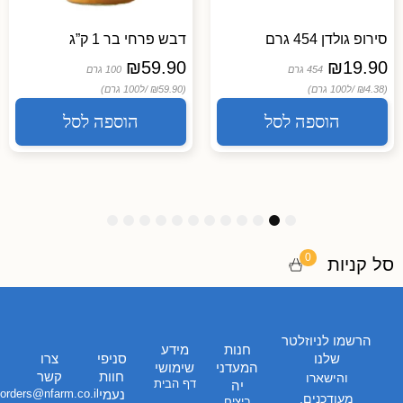
סירופ גולדן 454 גרם
דבש פרחי בר 1 ק”ג
₪
59.90
₪
19.90
454 גרם
100 גרם
(₪4.38 /
ל100 גרם)
(₪59.90 /
ל100 גרם)
הוספה לסל
הוספה לסל
1
1
1
9
8
7
6
5
4
3
2
1
2
1
0
0
סל קניות
הרשמו לניוזלטר
חנות
מידע
שלנו
סניפי
צרו
המעדני
שימושי
חוות
קשר
והישארו
דף הבית
יה
נעמי
orders@nfarm.co.il
מעודכנים,
ביצים