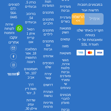
חנות
כורזין 5,
במבצעים,הטבות
לסניפים:
המעדניה
מעדניית
גבעתיים
077-
חדשות ועוד
גבינות
מתכונים
564-
בורוכוב
הרשמה
0445
מעדניית
54,
מתכונים
>>
בשרים
גבעתיים
חלביים
שירות
סמטאות
לקוחות
רפאל
הקנייה באתר שלנו
מתכונים
השוק
והזמנות
איתן 1
לילדים
בטוחה
עקבו
קריית
קפואים
ומאובטחת על ידי
מתכונים
אונו
אחרינו
תעודת SSL
עם
מזווה
גבינות
המלאכה
משקאות
18, אזור
אודותינו
התעשיה
מגשי
רעננה
הסניפים
אירוח,
שלנו
פלטות
חשמונאים
גבינות
107, תל
יצירת
ומעדנים
אביב
קשר
ומארזי
שי
דרך
דרושים
טעימים
משה דיין
הצהרת
3, יהוד
מבצעים
נגישות
לחברי
שדרות
מועדון
מדיניות
עמק
פרטיות
איילון 30,
גבינות