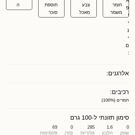
א
חומר
צבע
תוספת
ה
פ
משמר
מאכל
סוכר
י
י
נ
י
ם
:
אלרגנים:
רכיבים:
תמרים (100%)
סימון תזונתי ל-100 גרם
69
0
285
1.6
0
שומן
חלבון
קלוריות
נתרן
פחמימות