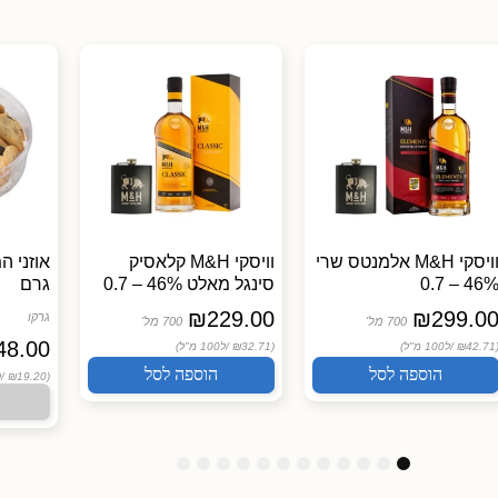
וויסקי M&H אלמנטס שרי
וויסקי M&H קלאסיק
46% – 0.
סינגל מאלט 46% – 0.7
גרם
₪
229.00
₪
299.0
גרקו
700 מל'
700 מל'
48.00
(₪42.71
ל100 מ"ל)
(₪32.71 /
ל100 מ"ל)
הוספה לסל
הוספה לסל
(₪19.20 /
ל
1
1
1
9
8
7
6
5
4
3
2
1
2
1
0