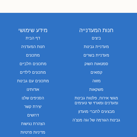
חנות המעדנייה
מידע שימושי
ביצים
דף הבית
מעדניית גבינות
חנות המעדניה
מעדניית בשרים
מתכונים
סמטאות השוק
מתכונים חלביים
קפואים
מתכונים לילדים
מזווה
מתכונים עם גבינות
משקאות
אודותינו
מגשי אירוח, פלטות גבינות
הסניפים שלנו
ומעדנים ומארזי שי טעימים
יצירת קשר
מבצעים לחברי מועדון
דרושים
גבינות הגורמה של וגה מנצ’ה
הצהרת נגישות
מדיניות פרטיות