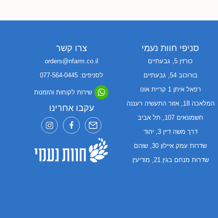
סניפי חוות נעמי
צרו קשר
כורזין 5, גבעתיים
orders@nfarm.co.il
בורוכוב 54, גבעתיים
לסניפים: 077-564-0445
רפאל איתן 1 קריית אונו
שירות לקוחות והזמנות
המלאכה 18, אזור התעשיה רעננה
עקבו אחרינו
חשמונאים 107, תל אביב
דרך משה דיין 3, יהוד
שדרות עמק איילון 30, שוהם
שדרות מנחם בגין 21, מודיעין