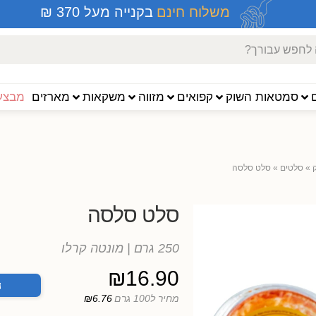
משלוח חינם
בקנייה מעל 370 ₪
סמטאות השוק
קפואים
מזווה
משקאות
מארזים
מבצעי
»
סלטים
»
סלט סלסה
סלט סלסה
250 גרם
| מונטה קרלו
₪
16.90
ה
מחיר ל100 גרם
₪6.76