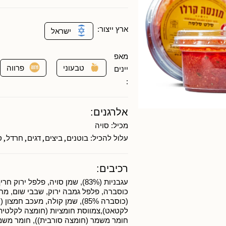
ארץ ייצור:
ישראל
מאפ
טבעוני
פרווה
יינים
:
אלרגנים:
מכיל:
סויה
,
,
,
,
עלול להכיל:
בוטנים
ביצים
דגים
חרדל
ס
רכיבים:
עגבניות (83%), שמן סויה, פלפל ירוק
כוסברה, פלפל גמבה ירוק, שבבי שום, מח
(כוסברה 85%), שמן קולה, מעכב חמצון 
לקטאט),צמווסת חומציות (חומצה לקלטית, 