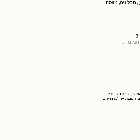
, תבלינים, מווסת
3
חמימות
צר, יתכנו טעויות או
י המוצר. יש לבדוק שוב