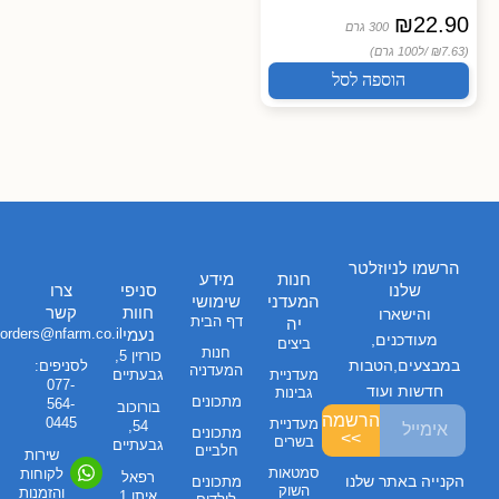
₪
22.90
300 גרם
(₪7.63 /
ל100 גרם)
הוספה לסל
הרשמו לניוזלטר
חנות
מידע
שלנו
סניפי
צרו
המעדני
שימושי
חוות
קשר
והישארו
דף הבית
יה
נעמי
orders@nfarm.co.il
מעודכנים,
ביצים
חנות
כורזין 5,
במבצעים,הטבות
לסניפים:
המעדניה
מעדניית
גבעתיים
077-
חדשות ועוד
גבינות
מתכונים
564-
בורוכוב
הרשמה
0445
מעדניית
54,
מתכונים
>>
בשרים
גבעתיים
חלביים
שירות
סמטאות
לקוחות
רפאל
הקנייה באתר שלנו
מתכונים
השוק
והזמנות
איתן 1