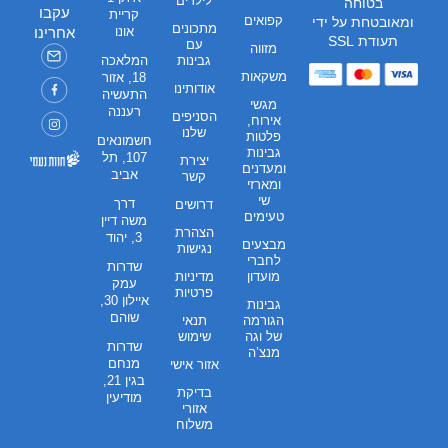
לילדים
בטוחה
עקבו
קריית
קפואים
ומאובטחת על ידי
מתכונים
אונו
אחרינו
תעודת SSL
עם
מזווה
גבינות
המלאכה
משקאות
18, אזור
אודותינו
התעשיה
מגשי
רעננה
הסניפים
אירוח,
שלנו
פלטות
חשמונאים
גבינות
107, תל
יצירת
ומעדנים
אביב
קשר
ומארזי
שי
דרך
דרושים
טעימים
משה דיין
הצהרת
3, יהוד
מבצעים
נגישות
לחברי
שדרות
מועדון
מדיניות
עמק
פרטיות
איילון 30,
גבינות
שוהם
הגורמה
תנאי
של וגה
שימוש
שדרות
מנצ’ה
מנחם
אזור אישי
בגין 21,
בדיקת
מודיעין
אזורי
משלוח