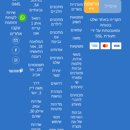
בורוכוב
הרשמה
0445
מעדניית
54,
מתכונים
>>
בשרים
גבעתיים
חלביים
שירות
סמטאות
לקוחות
רפאל
הקנייה באתר שלנו
מתכונים
השוק
והזמנות
איתן 1
לילדים
בטוחה
עקבו
קריית
קפואים
ומאובטחת על ידי
מתכונים
אונו
אחרינו
תעודת SSL
עם
מזווה
גבינות
המלאכה
משקאות
18, אזור
אודותינו
התעשיה
מגשי
רעננה
הסניפים
אירוח,
שלנו
פלטות
חשמונאים
גבינות
107, תל
יצירת
ומעדנים
אביב
קשר
ומארזי
שי
דרך
דרושים
טעימים
משה דיין
הצהרת
3, יהוד
מבצעים
נגישות
לחברי
שדרות
מועדון
מדיניות
עמק
פרטיות
איילון 30,
גבינות
שוהם
הגורמה
תנאי
של וגה
שימוש
שדרות
מנצ’ה
מנחם
אזור אישי