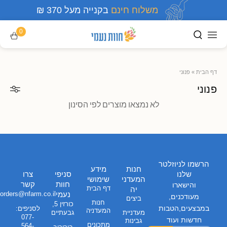
משלוח חינם
בקנייה מעל 370 ₪
0
דף הבית
»
פנוני
פנוני
לא נמצאו מוצרים לפי הסינון
הרשמו לניוזלטר
חנות
מידע
שלנו
סניפי
צרו
המעדני
שימושי
חוות
קשר
והישארו
דף הבית
יה
נעמי
orders@nfarm.co.il
מעודכנים,
ביצים
חנות
כורזין 5,
במבצעים,הטבות
לסניפים:
המעדניה
מעדניית
גבעתיים
077-
חדשות ועוד
גבינות
מתכונים
564-