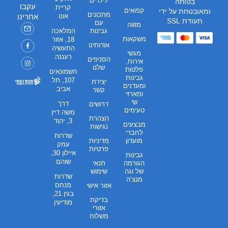
לילדים
בטוחה
עקבו
קריית
קפואים
ומאובטחת על ידי
מתכונים
אונו
אחרינו
תעודת SSL
עם
מזווה
גבינות
המלאכה
משקאות
18, אזור
אודותינו
התעשיה
מגשי
רעננה
הסניפים
אירוח,
שלנו
פלטות
חשמונאים
גבינות
107, תל
יצירת
ומעדנים
אביב
קשר
ומארזי
שי
דרך
דרושים
טעימים
משה דיין
הצהרת
3, יהוד
מבצעים
נגישות
לחברי
שדרות
מועדון
מדיניות
עמק
פרטיות
איילון 30,
גבינות
שוהם
הגורמה
תנאי
של וגה
שימוש
שדרות
מנצ’ה
מנחם
אזור אישי
בגין 21,
בדיקת
מודיעין
אזורי
משלוח