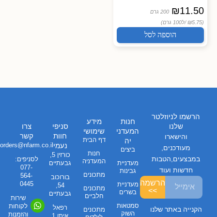
₪
11.50
200 גרם
(₪5.75 /
ל100 גרם)
הוספה לסל
הרשמו לניוזלטר
חנות
מידע
שלנו
סניפי
צרו
המעדני
שימושי
חוות
קשר
והישארו
דף הבית
יה
נעמי
orders@nfarm.co.il
מעודכנים,
ביצים
חנות
כורזין 5,
במבצעים,הטבות
לסניפים:
המעדניה
מעדניית
גבעתיים
077-
חדשות ועוד
גבינות
מתכונים
564-
בורוכוב
הרשמה
0445
מעדניית
54,
מתכונים
>>
בשרים
גבעתיים
חלביים
שירות
סמטאות
לקוחות
רפאל
הקנייה באתר שלנו
מתכונים
השוק
והזמנות
איתן 1