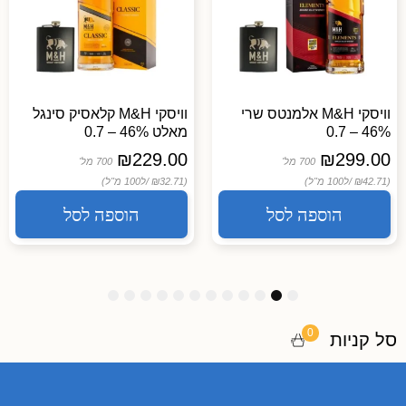
וויסקי M&H אלמנטס שרי
וויסקי M&H קלאסיק סינגל
46% – 0.7
מאלט 46% – 0.7
₪
229.00
₪
299.00
700 מל'
700 מל'
(₪42.71 /
ל100 מ"ל)
(₪32.71 /
ל100 מ"ל)
הוספה לסל
הוספה לסל
1
1
1
9
8
7
6
5
4
3
2
1
2
1
0
0
סל קניות