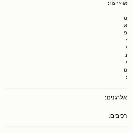
ארץ ייצור:
מ
א
פ
י
י
נ
י
ם
:
אלרגנים:
רכיבים: