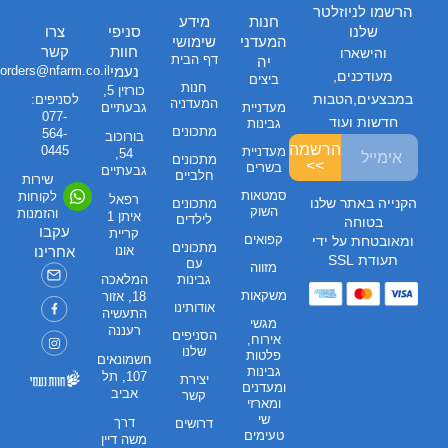
הרשמו לניוזלטר
חנות
מידע
שלנו
סניפי
צרו
המעדני
שימושי
חוות
קשר
והישארו
דף הבית
יה
נעמי
orders@nfarm.co.il
מעודכנים,
ביצים
חנות
כורזין 5,
במבצעים,הטבות
לסניפים:
המעדניה
מעדניית
גבעתיים
077-
חדשות ועוד
גבינות
מתכונים
564-
בורוכוב
הרשמה
0445
מעדניית
54,
מתכונים
>>
בשרים
גבעתיים
חלביים
שירות
סמטאות
לקוחות
רפאל
הקנייה באתר שלנו
מתכונים
השוק
והזמנות
איתן 1
לילדים
בטוחה
עקבו
קריית
קפואים
ומאובטחת על ידי
מתכונים
אונו
אחרינו
תעודת SSL
עם
מזווה
גבינות
המלאכה
משקאות
18, אזור
אודותינו
התעשיה
מגשי
רעננה
הסניפים
אירוח,
שלנו
פלטות
חשמונאים
גבינות
107, תל
יצירת
ומעדנים
אביב
קשר
ומארזי
שי
דרך
דרושים
טעימים
משה דיין