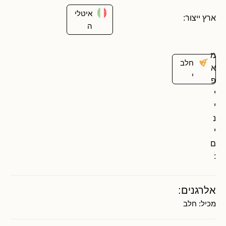
איטלי
ארץ ייצור:
ה
מ
חלב
א
י
פ
י
י
נ
י
ם
:
אלרגנים:
מכיל:
חלב