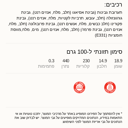
רכיבים:
תערובת גבינות (גבינת אסיאגו (חלב, מלח, אנזים רנט), גבינת
גורגונזולה (חלב, עובש, תרביות לקטיות, מלח, אנזים רנט), גבינת
פקורינו (חלב כבשים, מלח, אנשים רנט), גבינת פרובולונה (חלב, מלח,
אנזים רנט), גבינת פרמז’ן (חלב, מלח, אנזים רנט), מים, מלח,מווסת
חומציות (E331)
סימון תזונתי ל-100 גרם
0.3
440
230
14.9
18.9
שומן
חלבון
קלוריות
נתרן
פחמימות
* אין להסתמך על הפירוט המופיע באתר על מרכיבי המוצר, יתכנו טעויות או אי
התאמות במידע, הנתונים המדויקים מופיעים על גבי המוצר. יש לבדוק שוב את
הנתונים על גבי אריזת המוצר לפני השימוש.