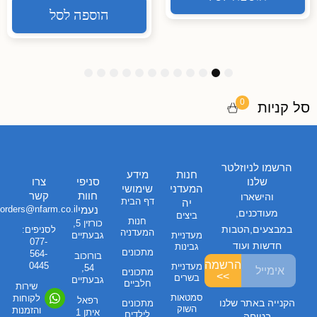
הוספה לסל
1
1
1
9
8
7
6
5
4
3
2
1
2
1
0
0
סל קניות
הרשמו לניוזלטר
חנות
מידע
שלנו
סניפי
צרו
המעדני
שימושי
חוות
קשר
והישארו
דף הבית
יה
נעמי
orders@nfarm.co.il
מעודכנים,
ביצים
חנות
כורזין 5,
במבצעים,הטבות
לסניפים:
המעדניה
מעדניית
גבעתיים
077-
חדשות ועוד
גבינות
מתכונים
564-
בורוכוב
הרשמה
0445
מעדניית
54,
מתכונים
>>
בשרים
גבעתיים
חלביים
שירות
סמטאות
לקוחות
רפאל
הקנייה באתר שלנו
מתכונים
השוק
והזמנות
איתן 1
לילדים
בטוחה