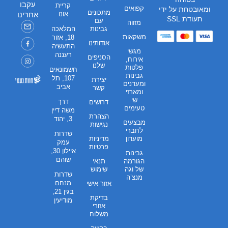
עקבו
קריית
קפואים
ומאובטחת על ידי
מתכונים
אונו
אחרינו
תעודת SSL
עם
מזווה
גבינות
המלאכה
משקאות
18, אזור
אודותינו
התעשיה
מגשי
רעננה
הסניפים
אירוח,
שלנו
פלטות
חשמונאים
גבינות
107, תל
יצירת
ומעדנים
אביב
קשר
ומארזי
שי
דרך
דרושים
טעימים
משה דיין
הצהרת
3, יהוד
מבצעים
נגישות
לחברי
שדרות
מועדון
מדיניות
עמק
פרטיות
איילון 30,
גבינות
שוהם
הגורמה
תנאי
של וגה
שימוש
שדרות
מנצ’ה
מנחם
אזור אישי
בגין 21,
בדיקת
מודיעין
אזורי
משלוח