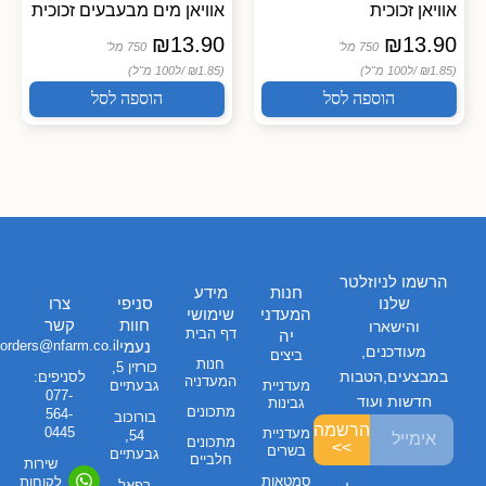
אוויאן זכוכית
אוויאן מים מבעבעים זכוכית
₪
13.90
₪
13.90
750 מל'
750 מל'
(₪1.85 /
ל100 מ"ל)
(₪1.85 /
ל100 מ"ל)
הוספה לסל
הוספה לסל
הרשמו לניוזלטר
חנות
מידע
שלנו
סניפי
צרו
המעדני
שימושי
חוות
קשר
והישארו
דף הבית
יה
נעמי
orders@nfarm.co.il
מעודכנים,
ביצים
חנות
כורזין 5,
במבצעים,הטבות
לסניפים:
המעדניה
מעדניית
גבעתיים
077-
חדשות ועוד
גבינות
מתכונים
564-
בורוכוב
הרשמה
0445
מעדניית
54,
מתכונים
>>
בשרים
גבעתיים
חלביים
שירות
סמטאות
לקוחות
רפאל