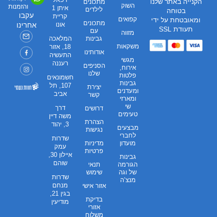
הקנייה באתר שלנו
מתכונים
השוק
והזמנות
איתן 1
לילדים
בטוחה
עקבו
קריית
קפואים
ומאובטחת על ידי
מתכונים
אונו
אחרינו
תעודת SSL
עם
מזווה
גבינות
המלאכה
משקאות
18, אזור
אודותינו
התעשיה
מגשי
רעננה
הסניפים
אירוח,
שלנו
פלטות
חשמונאים
גבינות
107, תל
יצירת
ומעדנים
אביב
קשר
ומארזי
שי
דרך
דרושים
טעימים
משה דיין
הצהרת
3, יהוד
מבצעים
נגישות
לחברי
שדרות
מועדון
מדיניות
עמק
פרטיות
איילון 30,
גבינות
שוהם
הגורמה
תנאי
של וגה
שימוש
שדרות
מנצ’ה
מנחם
אזור אישי
בגין 21,
בדיקת
מודיעין
אזורי
משלוח