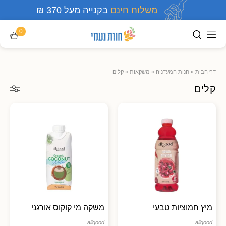
משלוח חינם
בקנייה מעל 370 ₪
0
דף הבית
»
חנות המעדניה
»
משקאות
»
קלים
קלים
מיץ חמוציות טבעי
משקה מי קוקוס אורגני
allgood
allgood