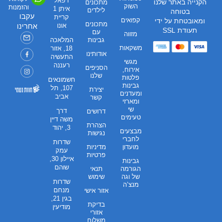
רפאל
הקנייה באתר שלנו
מתכונים
השוק
והזמנות
איתן 1
לילדים
בטוחה
עקבו
קריית
קפואים
ומאובטחת על ידי
מתכונים
אונו
אחרינו
תעודת SSL
עם
מזווה
גבינות
המלאכה
משקאות
18, אזור
אודותינו
התעשיה
מגשי
רעננה
הסניפים
אירוח,
שלנו
פלטות
חשמונאים
גבינות
107, תל
יצירת
ומעדנים
אביב
קשר
ומארזי
שי
דרך
דרושים
טעימים
משה דיין
הצהרת
3, יהוד
מבצעים
נגישות
לחברי
שדרות
מועדון
מדיניות
עמק
פרטיות
איילון 30,
גבינות
שוהם
הגורמה
תנאי
של וגה
שימוש
שדרות
מנצ’ה
מנחם
אזור אישי
בגין 21,
בדיקת
מודיעין
אזורי
משלוח