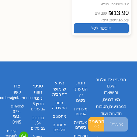
Wafel Janssen B.V
₪
13.90
250 גרם
(₪5.56 /
ל100 גרם)
הוספה לסל
הרשמו לניוזלטר
חנות
מידע
שלנו
סניפי
צרו
המעדני
שימושי
חוות
קשר
והישארו
דף הבית
יה
נעמי
orders@nfarm.co.il
מעודכנים,
ביצים
חנות
כורזין 5,
במבצעים,הטבות
לסניפים:
המעדניה
מעדניית
גבעתיים
077-
חדשות ועוד
גבינות
מתכונים
564-
בורוכוב
הרשמה
0445
מעדניית
54,
מתכונים
>>
בשרים
גבעתיים
חלביים
שירות
סמטאות
לקוחות