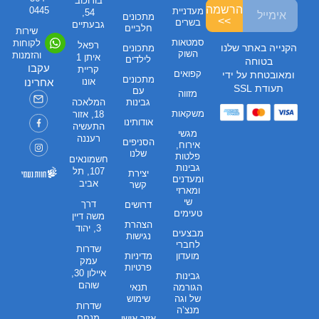
בורוכוב
הרשמה
0445
מעדניית
54,
מתכונים
>>
בשרים
גבעתיים
חלביים
שירות
סמטאות
לקוחות
רפאל
הקנייה באתר שלנו
מתכונים
השוק
והזמנות
איתן 1
לילדים
בטוחה
עקבו
קריית
קפואים
ומאובטחת על ידי
מתכונים
אונו
אחרינו
תעודת SSL
עם
מזווה
גבינות
המלאכה
משקאות
18, אזור
אודותינו
התעשיה
מגשי
רעננה
הסניפים
אירוח,
שלנו
פלטות
חשמונאים
גבינות
107, תל
יצירת
ומעדנים
אביב
קשר
ומארזי
שי
דרך
דרושים
טעימים
משה דיין
הצהרת
3, יהוד
מבצעים
נגישות
לחברי
שדרות
מועדון
מדיניות
עמק
פרטיות
איילון 30,
גבינות
שוהם
הגורמה
תנאי
של וגה
שימוש
שדרות
מנצ’ה
מנחם
אזור אישי