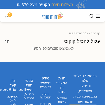
משלוח חינם
בקנייה מעל 370 ₪
0
דף הבית
»
עלול להכיל קוקוס
עלול להכיל קוקוס
לא נמצאו מוצרים לפי הסינון
הרשמו לניוזלטר
חנות
מידע
שלנו
סניפי
צרו
המעדני
שימושי
חוות
קשר
והישארו
דף הבית
יה
נעמי
orders@nfarm.co.il
מעודכנים,
ביצים
חנות
כורזין 5,
במבצעים,הטבות
לסניפים:
המעדניה
מעדניית
גבעתיים
077-
חדשות ועוד
גבינות
מתכונים
564-