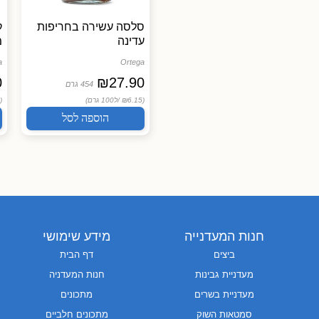
סלסה עשירה בחריפות
ק
עדינה
מ
a
Ortega
0
₪
27.90
454 גרם
(₪6.15 /
ל100 גרם)
(₪14.25 /
הוספה לסל
חנות המעדנייה
מידע שימושי
ביצים
דף הבית
מעדניית גבינות
חנות המעדניה
מעדניית בשרים
מתכונים
סמטאות השוק
מתכונים חלביים