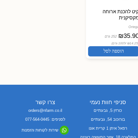
יט להכנת ארוחה
קסיקנית
Orteg
₪
35.9
252 גרם
ל100 גרם)
הוספה לסל
סניפי חוות נעמי
צרו קשר
כורזין 5, גבעתיים
orders@nfarm.co.il
בורוכוב 54, גבעתיים
לסניפים: 077-564-0445
רפאל איתן 1 קריית אונו
שירות לקוחות והזמנות
המלאכה 18, אזור התעשיה רעננה