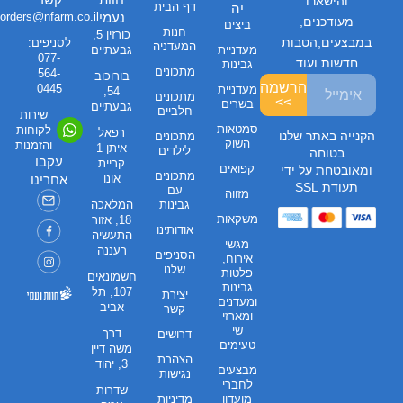
והישארו
דף הבית
יה
נעמי
orders@nfarm.co.il
מעודכנים,
ביצים
חנות
כורזין 5,
במבצעים,הטבות
לסניפים:
המעדניה
מעדניית
גבעתיים
077-
חדשות ועוד
גבינות
מתכונים
564-
בורוכוב
הרשמה
0445
מעדניית
54,
מתכונים
>>
בשרים
גבעתיים
חלביים
שירות
סמטאות
לקוחות
רפאל
הקנייה באתר שלנו
מתכונים
השוק
והזמנות
איתן 1
לילדים
בטוחה
עקבו
קריית
קפואים
ומאובטחת על ידי
מתכונים
אונו
אחרינו
תעודת SSL
עם
מזווה
גבינות
המלאכה
משקאות
18, אזור
אודותינו
התעשיה
מגשי
רעננה
הסניפים
אירוח,
שלנו
פלטות
חשמונאים
גבינות
107, תל
יצירת
ומעדנים
אביב
קשר
ומארזי
שי
דרך
דרושים
טעימים
משה דיין
הצהרת
3, יהוד
מבצעים
נגישות
לחברי
שדרות
מועדון
מדיניות