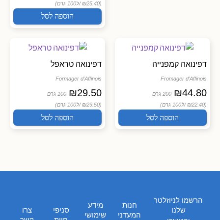
(₪25.40 /
ל100 גרם)
הוספה לסל
דפינואה קמפנייה
דפינואה טראפל
Formager d'Affinois
Fromager d'Affinois
₪
29.50
₪
44.80
200 גרם
100 גרם
(₪22.40 /
ל100 גרם)
(₪29.50 /
ל100 גרם)
הוספה לסל
הוספה לסל
הרשמו לניוזלטר
חנות
מידע
שלנו
סניפי
צרו
המעדני
שימושי
חוות
קשר