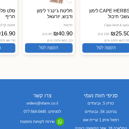
CAPE HERBS לימון
חליטת ג’ינג’ר לימון
סלט פלפ
שבי תיבול
ודבש, יזרעאל
חריף
Cape herb & spic
יזרעאל
מונטה קרלו
₪
16.90
₪
40.90
₪
25.5
100 גרם
80 גרם
ל100 גרם)
(₪51.12 /
ל100 גרם)
(₪6.76 /
ל100 גרם)
הוספה לסל
הוספה לסל
ה
סניפי חוות נעמי
צרו קשר
כורזין 5, גבעתיים
orders@nfarm.co.il
בורוכוב 54, גבעתיים
לסניפים: 077-564-0445
רפאל איתן 1 קריית אונו
שירות לקוחות והזמנות
המלאכה 18, אזור התעשיה רעננה