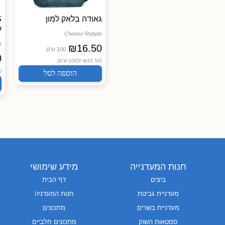
גאודה בלאק למון
ע
Cheese Rebels
e
₪
16.50
100 גרם
0
(₪16.50 /
ל100 גרם)
(₪25.50 /
הוספה לסל
חנות המעדנייה
מידע שימושי
ביצים
דף הבית
מעדניית גבינות
חנות המעדניה
מעדניית בשרים
מתכונים
סמטאות השוק
מתכונים חלביים