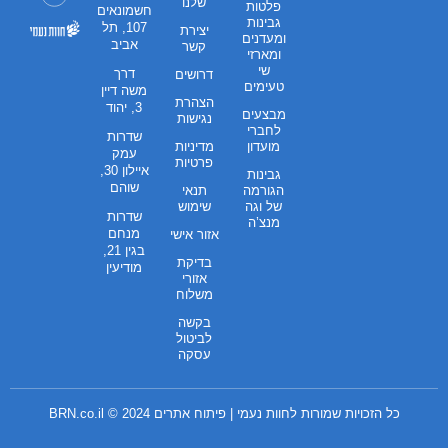
שלנו
פלטות
חשמונאים
גבינות
107, תל
יצירת
ומעדנים
אביב
קשר
ומארזי
שי
דרך
דרושים
טעימים
משה דיין
הצהרת
3, יהוד
מבצעים
נגישות
לחברי
שדרות
מועדון
מדיניות
עמק
פרטיות
איילון 30,
גבינות
שוהם
הגורמה
תנאי
של וגה
שימוש
שדרות
מנצ’ה
מנחם
אזור אישי
בגין 21,
בדיקת
מודיעין
אזורי
משלוח
בקשה
לביטול
עסקה
כל הזכויות שמורות לחוות נעמי | פיתוח אתרים 2024 ©
BRN.co.il