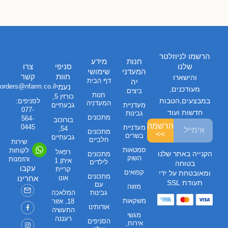
הרשמו לניוזלטר
חנות
מידע
שלנו
סניפי
צרו
המעדני
שימושי
חוות
קשר
והישארו
דף הבית
יה
נעמי
orders@nfarm.co.il
מעודכנים,
ביצים
חנות
כורזין 5,
במבצעים,הטבות
לסניפים:
המעדניה
מעדניית
גבעתיים
077-
חדשות ועוד
גבינות
מתכונים
564-
בורוכוב
הרשמה
0445
מעדניית
54,
מתכונים
>>
בשרים
גבעתיים
חלביים
שירות
סמטאות
לקוחות
רפאל
הקנייה באתר שלנו
מתכונים
השוק
והזמנות
איתן 1
לילדים
בטוחה
עקבו
קריית
קפואים
ומאובטחת על ידי
מתכונים
אונו
אחרינו
תעודת SSL
עם
מזווה
גבינות
המלאכה
משקאות
18, אזור
אודותינו
התעשיה
מגשי
רעננה
הסניפים
אירוח,