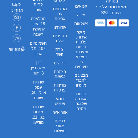
לילדים
בטוחה
עקבו
קריית
קפואים
ומאובטחת על ידי
מתכונים
אונו
אחרינו
תעודת SSL
עם
מזווה
גבינות
המלאכה
משקאות
18, אזור
אודותינו
התעשיה
מגשי
רעננה
הסניפים
אירוח,
שלנו
פלטות
חשמונאים
גבינות
107, תל
יצירת
ומעדנים
אביב
קשר
ומארזי
שי
דרך
דרושים
טעימים
משה דיין
הצהרת
3, יהוד
מבצעים
נגישות
לחברי
שדרות
מועדון
מדיניות
עמק
פרטיות
איילון 30,
גבינות
שוהם
הגורמה
תנאי
של וגה
שימוש
שדרות
מנצ’ה
מנחם
אזור אישי
בגין 21,
בדיקת
מודיעין
אזורי
משלוח