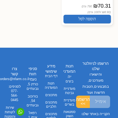
₪
70.31
790 גרם
(₪8.90 /
ל100 גרם)
הוספה לסל
הרשמו לניוזלטר
חנות
מידע
שלנו
סניפי
צרו
המעדני
שימושי
חוות
קשר
והישארו
דף הבית
יה
נעמי
orders@nfarm.co.il
מעודכנים,
ביצים
חנות
כורזין 5,
במבצעים,הטבות
לסניפים:
המעדניה
מעדניית
גבעתיים
077-
חדשות ועוד
גבינות
מתכונים
564-
בורוכוב
הרשמה
0445
מעדניית
54,
מתכונים
>>
בשרים
גבעתיים
חלביים
שירות
סמטאות
לקוחות
רפאל
הקנייה באתר שלנו
מתכונים
השוק
והזמנות
איתן 1