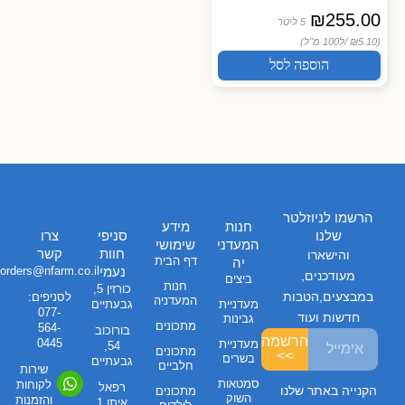
₪
255.00
5 ליטר
(₪5.10 /
ל100 מ"ל)
הוספה לסל
הרשמו לניוזלטר
חנות
מידע
שלנו
סניפי
צרו
המעדני
שימושי
חוות
קשר
והישארו
דף הבית
יה
נעמי
orders@nfarm.co.il
מעודכנים,
ביצים
חנות
כורזין 5,
במבצעים,הטבות
לסניפים:
המעדניה
מעדניית
גבעתיים
077-
חדשות ועוד
גבינות
מתכונים
564-
בורוכוב
הרשמה
0445
מעדניית
54,
מתכונים
>>
בשרים
גבעתיים
חלביים
שירות
סמטאות
לקוחות
רפאל
הקנייה באתר שלנו
מתכונים
השוק
והזמנות
איתן 1