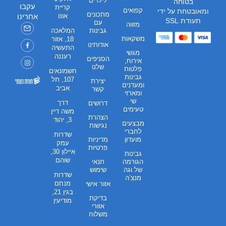
לילדים
בטוחה
עקבו
קריית
קפואים
ומאובטחת על ידי
מתכונים
אונו
אחרינו
תעודת SSL
עם
מזווה
גבינות
המלאכה
משקאות
18, אזור
אודותינו
התעשיה
מגשי
רעננה
הסניפים
אירוח,
שלנו
פלטות
חשמונאים
גבינות
107, תל
יצירת
ומעדנים
אביב
קשר
ומארזי
שי
דרך
דרושים
טעימים
משה דיין
הצהרת
3, יהוד
מבצעים
נגישות
לחברי
שדרות
מועדון
מדיניות
עמק
פרטיות
איילון 30,
גבינות
שוהם
הגורמה
תנאי
של וגה
שימוש
שדרות
מנצ’ה
מנחם
אזור אישי
בגין 21,
בדיקת
מודיעין
אזורי
משלוח