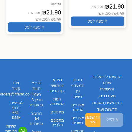
התיקוה
₪
21.90
250 גרם
₪
21.90
250 גרם
(₪8.76 /
ל100 גרם)
(₪8.76 /
ל100 גרם)
הוספה לסל
הוספה לסל
הרשמו לניוזלטר
חנות
מידע
שלנו
סניפי
צרו
המעדני
שימושי
חוות
קשר
והישארו
דף הבית
יה
נעמי
orders@nfarm.co.il
מעודכנים,
ביצים
חנות
כורזין 5,
במבצעים,הטבות
לסניפים:
המעדניה
מעדניית
גבעתיים
077-
חדשות ועוד
גבינות
מתכונים
564-
בורוכוב
הרשמה
0445
מעדניית
54,
מתכונים
>>
בשרים
גבעתיים
חלביים
שירות
סמטאות
לקוחות