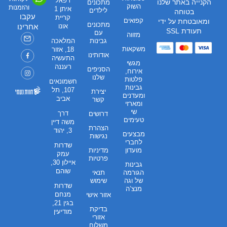
רפאל
הקנייה באתר שלנו
מתכונים
השוק
והזמנות
איתן 1
לילדים
בטוחה
עקבו
קריית
קפואים
ומאובטחת על ידי
מתכונים
אונו
אחרינו
תעודת SSL
עם
מזווה
גבינות
המלאכה
משקאות
18, אזור
אודותינו
התעשיה
מגשי
רעננה
הסניפים
אירוח,
שלנו
פלטות
חשמונאים
גבינות
107, תל
יצירת
ומעדנים
אביב
קשר
ומארזי
שי
דרך
דרושים
טעימים
משה דיין
הצהרת
3, יהוד
מבצעים
נגישות
לחברי
שדרות
מועדון
מדיניות
עמק
פרטיות
איילון 30,
גבינות
שוהם
הגורמה
תנאי
של וגה
שימוש
שדרות
מנצ’ה
מנחם
אזור אישי
בגין 21,
בדיקת
מודיעין
אזורי
משלוח