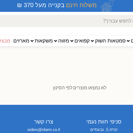
משלוח חינם
בקנייה מעל 370 ₪
סמטאות השוק
קפואים
מזווה
משקאות
מארזים
מבצעי
לא נמצאו מוצרים לפי הסינון
סניפי חוות נעמי
צרו קשר
כורזין 5, גבעתיים
orders@nfarm.co.il