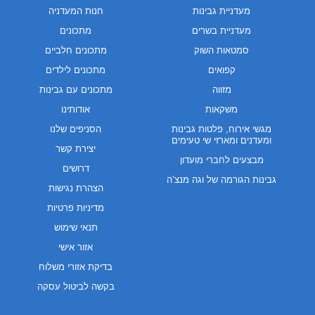
מעדניית גבינות
חנות המעדניה
מעדניית בשרים
מתכונים
סמטאות השוק
מתכונים חלביים
קפואים
מתכונים לילדים
מזווה
מתכונים עם גבינות
משקאות
אודותינו
מגשי אירוח, פלטות גבינות
הסניפים שלנו
ומעדנים ומארזי שי טעימים
יצירת קשר
מבצעים לחברי מועדון
דרושים
גבינות הגורמה של וגה מנצ’ה
הצהרת נגישות
מדיניות פרטיות
תנאי שימוש
אזור אישי
בדיקת אזורי משלוח
בקשה לביטול עסקה