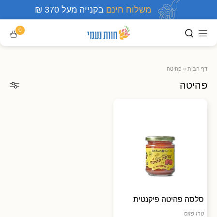
משלוח חינם
בקנייה מעל 370 ₪
0
דף הבית
»
פהיטה
פהיטה
סלסה פהיטה פיקנטית
טרז פזוס