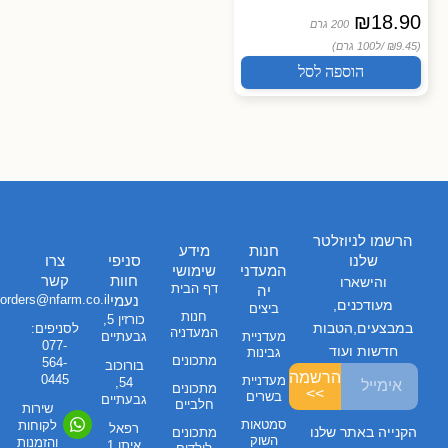
₪
18.90
200 גרם
(₪9.45 /
ל100 גרם)
הוספה לסל
הרשמו לניוזלטר
חנות
מידע
שלנו
סניפי
צרו
המעדני
שימושי
חוות
קשר
והישארו
דף הבית
יה
נעמי
orders@nfarm.co.il
מעודכנים,
ביצים
חנות
כורזין 5,
במבצעים,הטבות
לסניפים:
המעדניה
מעדניית
גבעתיים
077-
חדשות ועוד
גבינות
מתכונים
564-
בורוכוב
הרשמה
0445
מעדניית
54,
מתכונים
>>
בשרים
גבעתיים
חלביים
שירות
סמטאות
לקוחות
רפאל
הקנייה באתר שלנו
מתכונים
השוק
והזמנות
איתן 1