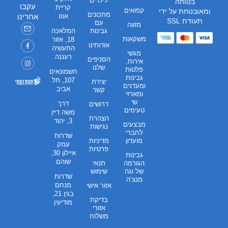
לילדים
בטוחה
עקבו
קריית
קפואים
ומאובטחת על ידי
מתכונים
אונו
אחרינו
תעודת SSL
עם
מזווה
גבינות
המלאכה
משקאות
18, אזור
אודותינו
התעשיה
מגשי
רעננה
הסניפים
אירוח,
שלנו
פלטות
חשמונאים
גבינות
107, תל
יצירת
ומעדנים
אביב
קשר
ומארזי
שי
דרך
דרושים
טעימים
משה דיין
הצהרת
3, יהוד
מבצעים
נגישות
לחברי
שדרות
מועדון
מדיניות
עמק
פרטיות
איילון 30,
גבינות
שוהם
הגורמה
תנאי
של וגה
שימוש
שדרות
מנצ’ה
מנחם
אזור אישי
בגין 21,
בדיקת
מודיעין
אזורי
משלוח