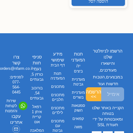
הוספה לסל
הרשמו לניוזלטר
חנות
מידע
שלנו
סניפי
צרו
המעדני
שימושי
חוות
קשר
והישארו
דף הבית
יה
נעמי
orders@nfarm.co.il
מעודכנים,
ביצים
חנות
כורזין 5,
במבצעים,הטבות
לסניפים:
המעדניה
מעדניית
גבעתיים
077-
חדשות ועוד
גבינות
מתכונים
564-
בורוכוב
הרשמה
0445
מעדניית
54,
מתכונים
>>
בשרים
גבעתיים
חלביים
שירות
סמטאות
לקוחות
רפאל
הקנייה באתר שלנו
מתכונים
השוק
והזמנות
איתן 1
לילדים
בטוחה
עקבו
קריית
קפואים
ומאובטחת על ידי
מתכונים
אונו
אחרינו
תעודת SSL
עם
מזווה
גבינות
המלאכה