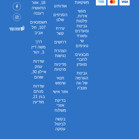
משקאות
18, אזור
אודותינו
התעשיה
מגשי
רעננה
הסניפים
אירוח,
שלנו
פלטות
חשמונאים
גבינות
107, תל
יצירת
ומעדנים
אביב
קשר
ומארזי
שי
דרך
דרושים
טעימים
משה דיין
הצהרת
3, יהוד
מבצעים
נגישות
לחברי
שדרות
מועדון
מדיניות
עמק
פרטיות
איילון 30,
גבינות
שוהם
הגורמה
תנאי
של וגה
שימוש
שדרות
מנצ’ה
מנחם
אזור אישי
בגין 21,
בדיקת
מודיעין
אזורי
משלוח
בקשה
לביטול
עסקה