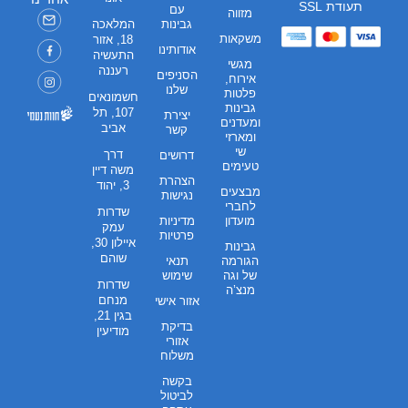
תעודת SSL
עם
מזווה
גבינות
המלאכה
משקאות
18, אזור
אודותינו
התעשיה
מגשי
רעננה
הסניפים
אירוח,
שלנו
פלטות
חשמונאים
גבינות
107, תל
יצירת
ומעדנים
אביב
קשר
ומארזי
שי
דרך
דרושים
טעימים
משה דיין
הצהרת
3, יהוד
מבצעים
נגישות
לחברי
שדרות
מועדון
מדיניות
עמק
פרטיות
איילון 30,
גבינות
שוהם
הגורמה
תנאי
של וגה
שימוש
שדרות
מנצ’ה
מנחם
אזור אישי
בגין 21,
בדיקת
מודיעין
אזורי
משלוח
בקשה
לביטול