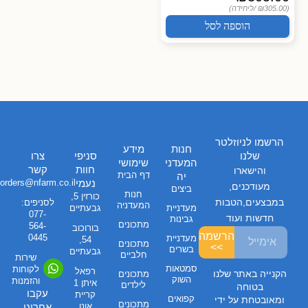
(₪305.00 /
ליחידה)
הוספה לסל
הרשמו לניוזלטר
חנות
מידע
שלנו
סניפי
צרו
המעדני
שימושי
חוות
קשר
והישארו
דף הבית
יה
נעמי
orders@nfarm.co.il
מעודכנים,
ביצים
חנות
כורזין 5,
במבצעים,הטבות
לסניפים:
המעדניה
מעדניית
גבעתיים
077-
חדשות ועוד
גבינות
מתכונים
564-
בורוכוב
הרשמה
0445
מעדניית
54,
מתכונים
>>
בשרים
גבעתיים
חלביים
שירות
סמטאות
לקוחות
רפאל
הקנייה באתר שלנו
מתכונים
השוק
והזמנות
איתן 1
לילדים
בטוחה
עקבו
קריית
קפואים
ומאובטחת על ידי
מתכונים
אונו
אחרינו