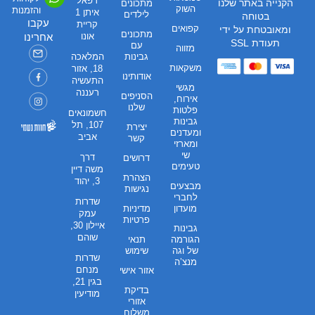
רפאל
הקנייה באתר שלנו
מתכונים
השוק
והזמנות
איתן 1
לילדים
בטוחה
עקבו
קריית
קפואים
ומאובטחת על ידי
מתכונים
אונו
אחרינו
תעודת SSL
עם
מזווה
גבינות
המלאכה
משקאות
18, אזור
אודותינו
התעשיה
מגשי
רעננה
הסניפים
אירוח,
שלנו
פלטות
חשמונאים
גבינות
107, תל
יצירת
ומעדנים
אביב
קשר
ומארזי
שי
דרך
דרושים
טעימים
משה דיין
הצהרת
3, יהוד
מבצעים
נגישות
לחברי
שדרות
מועדון
מדיניות
עמק
פרטיות
איילון 30,
גבינות
שוהם
הגורמה
תנאי
של וגה
שימוש
שדרות
מנצ’ה
מנחם
אזור אישי
בגין 21,
בדיקת
מודיעין
אזורי
משלוח