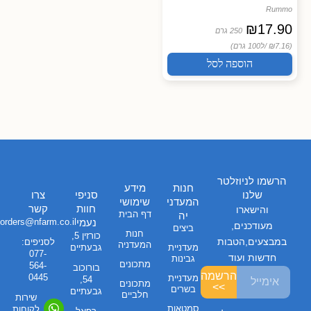
Rummo
₪
17.90
250 גרם
(₪7.16 /
ל100 גרם)
הוספה לסל
הרשמו לניוזלטר
חנות
מידע
שלנו
סניפי
צרו
המעדני
שימושי
חוות
קשר
והישארו
דף הבית
יה
נעמי
orders@nfarm.co.il
מעודכנים,
ביצים
חנות
כורזין 5,
במבצעים,הטבות
לסניפים:
המעדניה
מעדניית
גבעתיים
077-
חדשות ועוד
גבינות
מתכונים
564-
בורוכוב
הרשמה
0445
מעדניית
54,
מתכונים
>>
בשרים
גבעתיים
חלביים
שירות
סמטאות
לקוחות