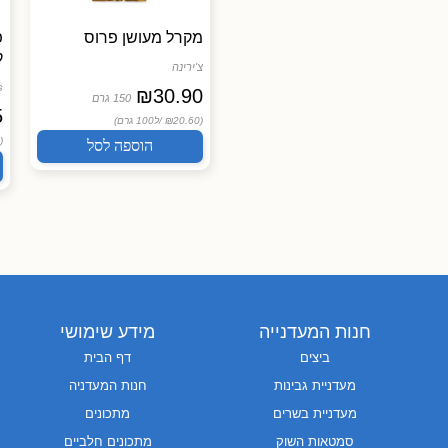
מקרל מעושן פרוס
פ
ק
צ'ירינה
s
₪
30.90
150 גרם
5
(₪20.60 /
ל100 גרם)
(₪14.90 /
הוספה לסל
חנות המעדנייה
מידע שימושי
ביצים
דף הבית
מעדניית גבינות
חנות המעדניה
מעדניית בשרים
מתכונים
סמטאות השוק
מתכונים חלביים