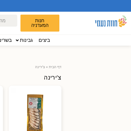
חנות
המעדניה
ביצים
גבינות
בשרים
דף הבית
»
צ'ירינה
צ'ירינה