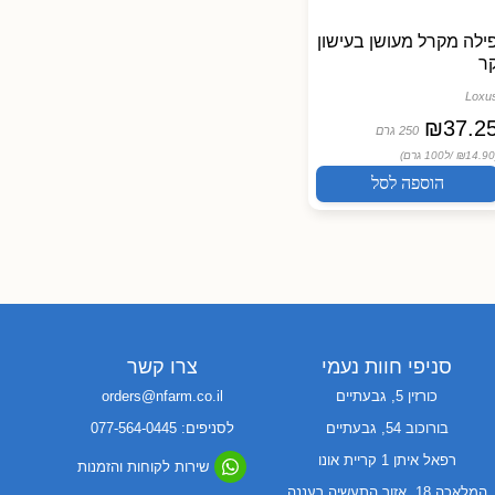
ילה מקרל מעושן בעישון
ר
Loxu
₪
37.2
250 גרם
ל100 גרם)
הוספה לסל
סניפי חוות נעמי
צרו קשר
כורזין 5, גבעתיים
orders@nfarm.co.il
בורוכוב 54, גבעתיים
לסניפים: 077-564-0445
רפאל איתן 1 קריית אונו
שירות לקוחות והזמנות
המלאכה 18, אזור התעשיה רעננה