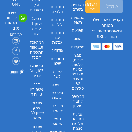
בורוכוב
הרשמה
0445
מעדניית
54,
מתכונים
>>
בשרים
גבעתיים
חלביים
שירות
סמטאות
לקוחות
רפאל
הקנייה באתר שלנו
מתכונים
השוק
והזמנות
איתן 1
לילדים
בטוחה
עקבו
קריית
קפואים
ומאובטחת על ידי
מתכונים
אונו
אחרינו
תעודת SSL
עם
מזווה
גבינות
המלאכה
משקאות
18, אזור
אודותינו
התעשיה
מגשי
רעננה
הסניפים
אירוח,
שלנו
פלטות
חשמונאים
גבינות
107, תל
יצירת
ומעדנים
אביב
קשר
ומארזי
שי
דרך
דרושים
טעימים
משה דיין
הצהרת
3, יהוד
מבצעים
נגישות
לחברי
שדרות
מועדון
מדיניות
עמק
פרטיות
איילון 30,
גבינות
שוהם
הגורמה
תנאי
של וגה
שימוש
שדרות
מנצ’ה
מנחם
אזור אישי