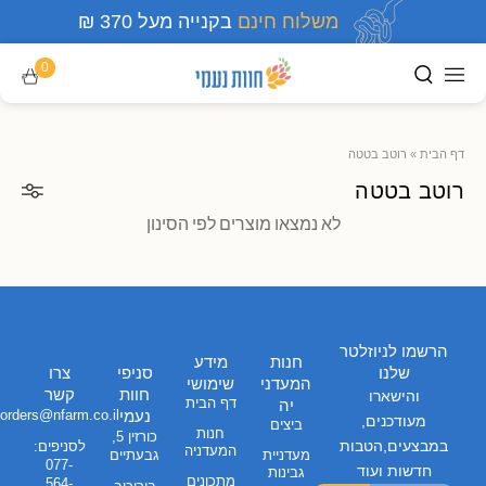
משלוח חינם
בקנייה מעל 370 ₪
0
דף הבית
»
רוטב בטטה
רוטב בטטה
לא נמצאו מוצרים לפי הסינון
הרשמו לניוזלטר
חנות
מידע
שלנו
סניפי
צרו
המעדני
שימושי
חוות
קשר
והישארו
דף הבית
יה
נעמי
orders@nfarm.co.il
מעודכנים,
ביצים
חנות
כורזין 5,
במבצעים,הטבות
לסניפים:
המעדניה
מעדניית
גבעתיים
077-
חדשות ועוד
גבינות
מתכונים
564-