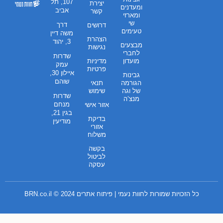
107, תל
יצירת
ומעדנים
אביב
קשר
ומארזי
שי
דרך
דרושים
טעימים
משה דיין
הצהרת
3, יהוד
מבצעים
נגישות
לחברי
שדרות
מועדון
מדיניות
עמק
פרטיות
איילון 30,
גבינות
שוהם
הגורמה
תנאי
של וגה
שימוש
שדרות
מנצ’ה
מנחם
אזור אישי
בגין 21,
בדיקת
מודיעין
אזורי
משלוח
בקשה
לביטול
עסקה
כל הזכויות שמורות לחוות נעמי | פיתוח אתרים 2024 ©
BRN.co.il