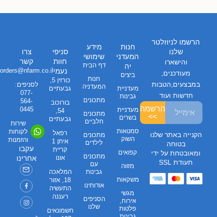
הרשמו לניוזלטר
חנות
מידע
שלנו
סניפי
צרו
המעדני
שימושי
חוות
קשר
והישארו
דף הבית
יה
נעמי
orders@nfarm.co.il
מעודכנים,
ביצים
חנות
כורזין 5,
במבצעים,הטבות
לסניפים:
המעדניה
מעדניית
גבעתיים
077-
חדשות ועוד
גבינות
מתכונים
564-
בורוכוב
הרשמה
0445
מעדניית
54,
מתכונים
>>
בשרים
גבעתיים
חלביים
שירות
סמטאות
לקוחות
רפאל
הקנייה באתר שלנו
מתכונים
השוק
והזמנות
איתן 1
לילדים
בטוחה
עקבו
קריית
קפואים
ומאובטחת על ידי
מתכונים
אונו
אחרינו
תעודת SSL
עם
מזווה
גבינות
המלאכה
משקאות
18, אזור
אודותינו
התעשיה
מגשי
רעננה
הסניפים
אירוח,
שלנו
פלטות
חשמונאים
גבינות