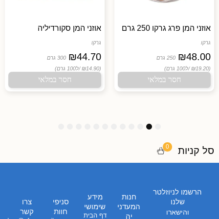
אוזני המן פרג גרקו 250 גרם
אוזני המן סקורדיליה
גרקו
גרקו
₪
44.70
₪
48.00
250 גרם
300 גרם
(₪19.20 /
ל100 גרם)
(₪14.90 /
ל100 גרם)
חסר במלאי
חסר במלאי
1
1
1
9
8
7
6
5
4
3
2
1
2
1
0
0
סל קניות
הרשמו לניוזלטר
חנות
מידע
שלנו
סניפי
צרו
המעדני
שימושי
חוות
קשר
והישארו
דף הבית
יה