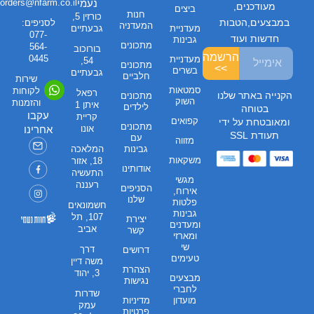
נעמי
orders@nfarm.co.il
מעודכנים,
ביצים
חנות
כורזין 5,
במבצעים,הטבות
לסניפים:
המעדניה
מעדניית
גבעתיים
077-
חדשות ועוד
גבינות
מתכונים
564-
בורוכוב
הרשמה
0445
מעדניית
54,
מתכונים
>>
בשרים
גבעתיים
חלביים
שירות
סמטאות
לקוחות
רפאל
הקנייה באתר שלנו
מתכונים
השוק
והזמנות
איתן 1
לילדים
בטוחה
עקבו
קריית
קפואים
ומאובטחת על ידי
מתכונים
אונו
אחרינו
תעודת SSL
עם
מזווה
גבינות
המלאכה
משקאות
18, אזור
אודותינו
התעשיה
מגשי
רעננה
הסניפים
אירוח,
שלנו
פלטות
חשמונאים
גבינות
107, תל
יצירת
ומעדנים
אביב
קשר
ומארזי
שי
דרך
דרושים
טעימים
משה דיין
הצהרת
3, יהוד
מבצעים
נגישות
לחברי
שדרות
מועדון
מדיניות
עמק
פרטיות