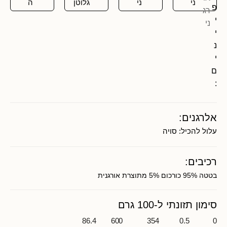
ני
ני
גלוטן
ה
פ
י
י
נ
י
ם
:
אלרגנים:
עלול להכיל:
סויה
רכיבים:
בטטה 95% כורכום 5% מתוצרת אורגנית
סימון תזונתי ל-100 גרם
86.4
600
354
0.5
0