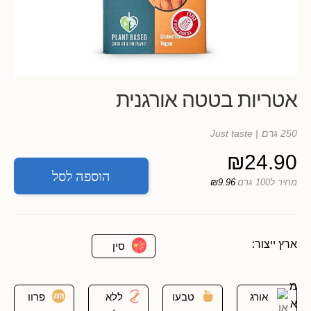
אטריות בטטה אורגנית
250 גרם
| Just taste
₪
24.90
הוספה לסל
מחיר ל100 גרם
₪9.96
ארץ ייצור:
סין
מ
אורג
טבעו
ללא
פרוו
א