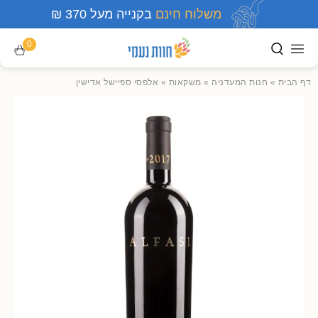
משלוח חינם
בקנייה מעל 370 ₪
0
דף הבית
»
חנות המעדניה
»
משקאות
»
אלפסי ספיישל אדישין