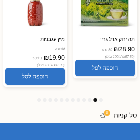
תה ירוק ארל גריי
מיץ עגבניות
₪
28.90
granini
50 גרם
₪
19.90
(₪57.80 /
ל100 גרם)
1 ליטר
(₪1.99 /
ל100 מ"ל)
הוספה לסל
הוספה לסל
1
1
1
9
8
7
6
5
4
3
2
1
2
1
0
0
סל קניות