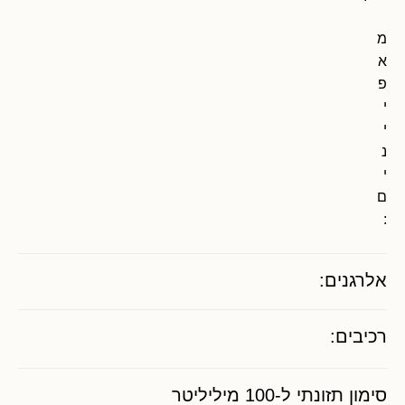
מ
א
פ
י
י
נ
י
ם
:
אלרגנים:
רכיבים:
סימון תזונתי ל-100 מיליליטר