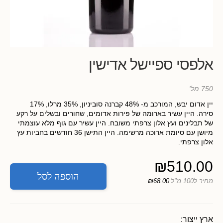
אלפסי ספיישל אדישין
750 מל'
יין אדום יבש, המורכב מ- 48% קברנה סוביניון, 35% מרלו, 17%
סירה. היין עשיר בארומה של פירות אדומים, שחורים ובשלים על רקע
של תבלינים ועץ אלון צרפתי משובח. היין עשיר עם גוף מלא עוצמתי
מיושן עם סיומת ארוכה מרשימה. היין התישן 36 חודשים בחביות עץ
אלון צרפתי.
₪
510.00
הוספה לסל
מחיר ל100 מ"ל
₪68.00
ארץ ייצור: