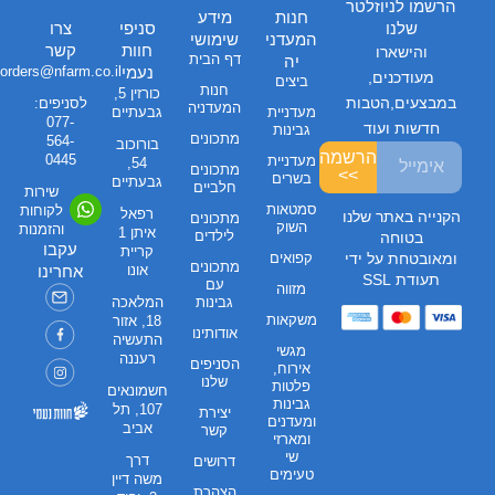
הרשמו לניוזלטר
חנות
מידע
שלנו
סניפי
צרו
המעדני
שימושי
חוות
קשר
והישארו
דף הבית
יה
נעמי
orders@nfarm.co.il
מעודכנים,
ביצים
חנות
כורזין 5,
במבצעים,הטבות
לסניפים:
המעדניה
מעדניית
גבעתיים
077-
חדשות ועוד
גבינות
מתכונים
564-
בורוכוב
הרשמה
0445
מעדניית
54,
מתכונים
>>
בשרים
גבעתיים
חלביים
שירות
סמטאות
לקוחות
רפאל
הקנייה באתר שלנו
מתכונים
השוק
והזמנות
איתן 1
לילדים
בטוחה
עקבו
קריית
קפואים
ומאובטחת על ידי
מתכונים
אונו
אחרינו
תעודת SSL
עם
מזווה
גבינות
המלאכה
משקאות
18, אזור
אודותינו
התעשיה
מגשי
רעננה
הסניפים
אירוח,
שלנו
פלטות
חשמונאים
גבינות
107, תל
יצירת
ומעדנים
אביב
קשר
ומארזי
שי
דרך
דרושים
טעימים
משה דיין
הצהרת