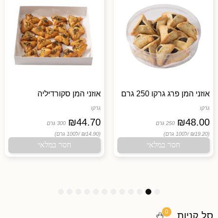
אוזני המן פרג גרקו 250 גרם
אוזני המן סקורדיליה
גרקו
גרקו
₪
44.70
₪
48.00
250 גרם
300 גרם
(₪19.20 /
ל100 גרם)
(₪14.90 /
ל100 גרם)
חסר במלאי
חסר במלאי
1
1
1
9
8
7
6
5
4
3
2
1
2
1
0
0
סל קניות