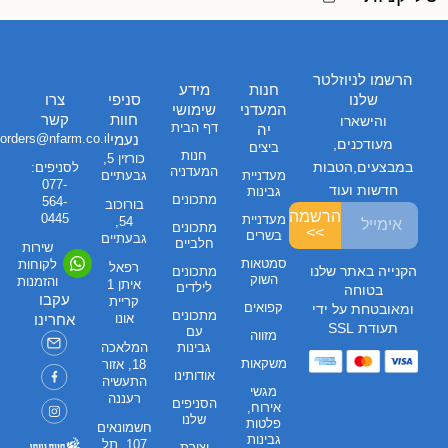
הרשמו לניוזלטר
חנות
מידע
שלנו
סניפי
צרו
המעדני
שימושי
חוות
קשר
והישארו
דף הבית
יה
נעמי
orders@nfarm.co.il
מעודכנים,
ביצים
חנות
כורזין 5,
במבצעים,הטבות
לסניפים:
המעדניה
מעדניית
גבעתיים
077-
חדשות ועוד
גבינות
מתכונים
564-
בורוכוב
הרשמה
0445
מעדניית
54,
מתכונים
>>
בשרים
גבעתיים
חלביים
שירות
סמטאות
לקוחות
רפאל
הקנייה באתר שלנו
מתכונים
השוק
והזמנות
איתן 1
לילדים
בטוחה
עקבו
קריית
קפואים
ומאובטחת על ידי
מתכונים
אונו
אחרינו
תעודת SSL
עם
מזווה
גבינות
המלאכה
משקאות
18, אזור
אודותינו
התעשיה
מגשי
רעננה
הסניפים
אירוח,
שלנו
פלטות
חשמונאים
גבינות
107, תל
יצירת