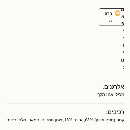
מ
פרוו
א
ה
פ
י
י
נ
י
ם
:
אלרגנים:
מכיל:
אגוז מלך
רכיבים:
קמח (מכיל גלוטן) 68%, גבינה 13%, שמן חמניות, חמאה, מלח, ביצים