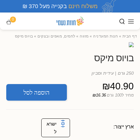
משלוח חינם
בקנייה מעל 370 ₪
0
דף הבית
»
חנות המעדניה
»
מזווה
»
לחמים, מאפים ובצקים
»
בויוס מיקס
בויוס מיקס
250 גרם
| עידית וסביון
₪
40.90
הוספה לסל
מחיר ל100 גרם
₪16.36
ישרא
ארץ ייצור:
ל