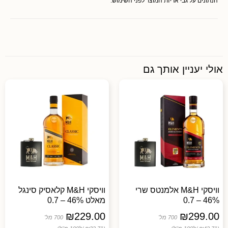
הנתונים על גבי אריזת המוצר לפני השימוש.
אולי יעניין אותך גם
וויסקי M&H אלמנטס שרי
וויסקי M&H קלאסיק סינגל
46% – 0.7
מאלט 46% – 0.7
₪
229.00
₪
299.00
700 מל'
700 מל'