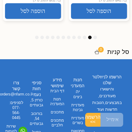
(₪42.71 /
ל100 מ"ל)
(₪32.71 /
ל100 מ"ל)
הוספה לסל
הוספה לסל
1
1
1
9
8
7
6
5
4
3
2
1
2
1
0
0
סל קניות
הרשמו לניוזלטר
חנות
מידע
שלנו
סניפי
צרו
המעדני
שימושי
חוות
קשר
והישארו
דף הבית
יה
נעמי
orders@nfarm.co.il
מעודכנים,
ביצים
חנות
כורזין 5,
במבצעים,הטבות
לסניפים:
המעדניה
מעדניית
גבעתיים
077-
חדשות ועוד
גבינות
מתכונים
564-
בורוכוב
הרשמה
0445
מעדניית
54,
מתכונים
>>
בשרים
גבעתיים
חלביים
שירות
סמטאות
לקוחות