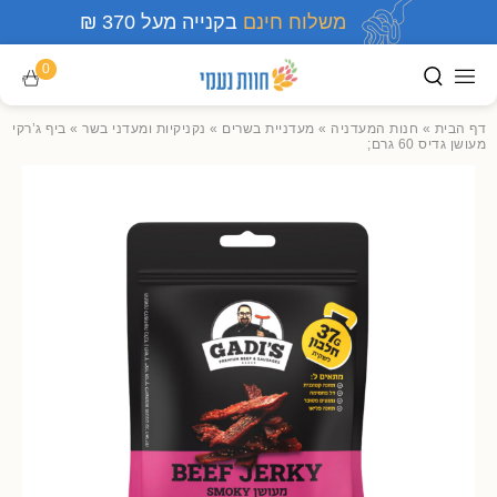
משלוח חינם
בקנייה מעל 370 ₪
0
דף הבית
»
חנות המעדניה
»
מעדניית בשרים
»
נקניקיות ומעדני בשר
»
ביף ג’רקי
מעושן גדיס 60 גרם;