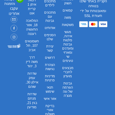
רפאל
הקנייה באתר שלנו
מתכונים
השוק
והזמנות
איתן 1
לילדים
בטוחה
עקבו
קריית
קפואים
ומאובטחת על ידי
מתכונים
אונו
אחרינו
תעודת SSL
עם
מזווה
גבינות
המלאכה
משקאות
18, אזור
אודותינו
התעשיה
מגשי
רעננה
הסניפים
אירוח,
שלנו
פלטות
חשמונאים
גבינות
107, תל
יצירת
ומעדנים
אביב
קשר
ומארזי
שי
דרך
דרושים
טעימים
משה דיין
הצהרת
3, יהוד
מבצעים
נגישות
לחברי
שדרות
מועדון
מדיניות
עמק
פרטיות
איילון 30,
גבינות
שוהם
הגורמה
תנאי
של וגה
שימוש
שדרות
מנצ’ה
מנחם
אזור אישי
בגין 21,
בדיקת
מודיעין
אזורי
משלוח