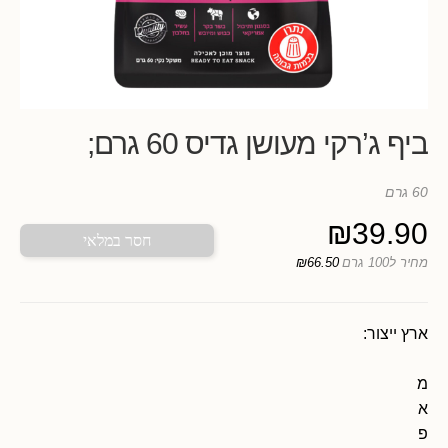
ביף ג’רקי מעושן גדיס 60 גרם;
60 גרם
₪
39.90
חסר במלאי
מחיר ל100 גרם
₪66.50
ארץ ייצור:
מ
א
פ