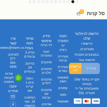
1
1
1
9
8
7
6
5
4
3
2
1
2
1
0
0
סל קניות
הרשמו לניוזלטר
חנות
מידע
שלנו
סניפי
צרו
המעדני
שימושי
חוות
קשר
והישארו
דף הבית
יה
נעמי
orders@nfarm.co.il
מעודכנים,
ביצים
חנות
כורזין 5,
במבצעים,הטבות
לסניפים:
המעדניה
מעדניית
גבעתיים
077-
חדשות ועוד
גבינות
מתכונים
564-
בורוכוב
הרשמה
0445
מעדניית
54,
מתכונים
>>
בשרים
גבעתיים
חלביים
שירות
סמטאות
לקוחות
רפאל
הקנייה באתר שלנו
מתכונים
השוק
והזמנות
איתן 1
לילדים
בטוחה
עקבו
קריית
קפואים
ומאובטחת על ידי
מתכונים
אונו
אחרינו
תעודת SSL
עם
מזווה
גבינות
המלאכה
משקאות
18, אזור
אודותינו
התעשיה