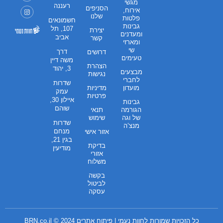
מגשי
רעננה
הסניפים
אירוח,
שלנו
פלטות
חשמונאים
גבינות
107, תל
יצירת
ומעדנים
אביב
קשר
ומארזי
שי
דרך
דרושים
טעימים
משה דיין
הצהרת
3, יהוד
מבצעים
נגישות
לחברי
שדרות
מועדון
מדיניות
עמק
פרטיות
איילון 30,
גבינות
שוהם
הגורמה
תנאי
של וגה
שימוש
שדרות
מנצ’ה
מנחם
אזור אישי
בגין 21,
בדיקת
מודיעין
אזורי
משלוח
בקשה
לביטול
עסקה
כל הזכויות שמורות לחוות נעמי | פיתוח אתרים 2024 ©
BRN.co.il