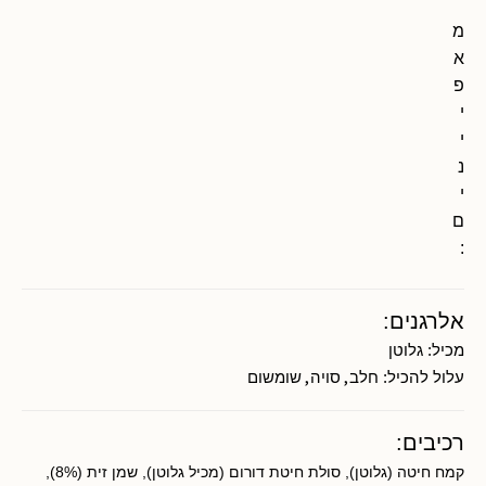
מ
א
פ
י
י
נ
י
ם
:
אלרגנים:
מכיל:
גלוטן
,
,
עלול להכיל:
חלב
סויה
שומשום
רכיבים:
קמח חיטה (גלוטן), סולת חיטת דורום (מכיל גלוטן), שמן זית (8%),