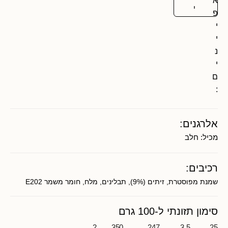
א
י
פ
י
י
נ
י
ם
:
אלרגנים:
מכיל:
חלב
רכיבים:
שמנת מפוסטרת, זיתים (9%), תבלינים, מלח, חומר משמר E202
סימון תזונתי ל-100 גרם
2
350
247
3.5
25