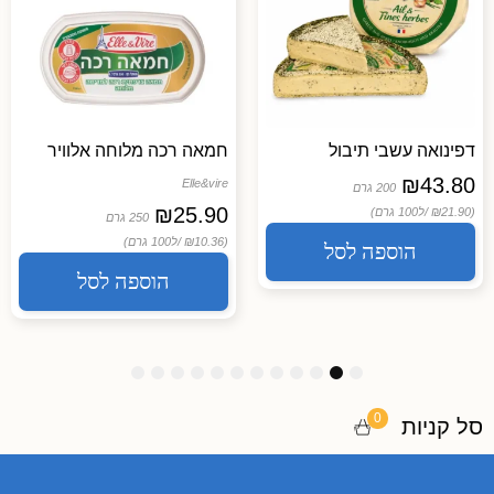
דפינואה עשבי תיבול
חמאה רכה מלוחה אלוויר
₪
43.80
Elle&vire
200 גרם
₪
25.90
(₪21.90 /
ל100 גרם)
250 גרם
(₪10.36 /
ל100 גרם)
הוספה לסל
הוספה לסל
1
1
1
9
8
7
6
5
4
3
2
1
2
1
0
0
סל קניות