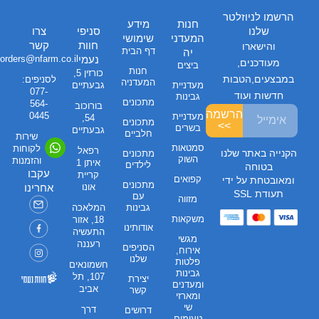
הרשמו לניוזלטר
חנות
מידע
שלנו
סניפי
צרו
המעדני
שימושי
חוות
קשר
והישארו
דף הבית
יה
נעמי
orders@nfarm.co.il
מעודכנים,
ביצים
חנות
כורזין 5,
במבצעים,הטבות
לסניפים:
המעדניה
מעדניית
גבעתיים
077-
חדשות ועוד
גבינות
מתכונים
564-
בורוכוב
הרשמה
0445
מעדניית
54,
מתכונים
>>
בשרים
גבעתיים
חלביים
שירות
סמטאות
לקוחות
רפאל
הקנייה באתר שלנו
מתכונים
השוק
והזמנות
איתן 1
לילדים
בטוחה
עקבו
קריית
קפואים
ומאובטחת על ידי
מתכונים
אונו
אחרינו
תעודת SSL
עם
מזווה
גבינות
המלאכה
משקאות
18, אזור
אודותינו
התעשיה
מגשי
רעננה
הסניפים
אירוח,
שלנו
פלטות
חשמונאים
גבינות
107, תל
יצירת
ומעדנים
אביב
קשר
ומארזי
שי
דרך
דרושים
טעימים