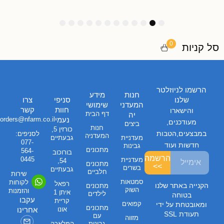
1
1
1
9
8
7
6
5
4
3
2
1
2
1
0
0
סל קניות
הרשמו לניוזלטר
חנות
מידע
שלנו
סניפי
צרו
המעדני
שימושי
חוות
קשר
והישארו
דף הבית
יה
נעמי
orders@nfarm.co.il
מעודכנים,
ביצים
חנות
כורזין 5,
במבצעים,הטבות
לסניפים:
המעדניה
מעדניית
גבעתיים
077-
חדשות ועוד
גבינות
מתכונים
564-
בורוכוב
הרשמה
0445
מעדניית
54,
מתכונים
>>
בשרים
גבעתיים
חלביים
שירות
סמטאות
לקוחות
רפאל
הקנייה באתר שלנו
מתכונים
השוק
והזמנות
איתן 1
לילדים
בטוחה
עקבו
קריית
קפואים
ומאובטחת על ידי
מתכונים
אונו
אחרינו
תעודת SSL
עם
מזווה
גבינות
המלאכה