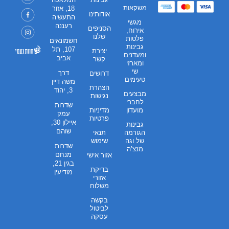
משקאות
18, אזור
אודותינו
התעשיה
מגשי
רעננה
הסניפים
אירוח,
שלנו
פלטות
חשמונאים
גבינות
107, תל
יצירת
ומעדנים
אביב
קשר
ומארזי
שי
דרך
דרושים
טעימים
משה דיין
הצהרת
3, יהוד
מבצעים
נגישות
לחברי
שדרות
מועדון
מדיניות
עמק
פרטיות
איילון 30,
גבינות
שוהם
הגורמה
תנאי
של וגה
שימוש
שדרות
מנצ’ה
מנחם
אזור אישי
בגין 21,
בדיקת
מודיעין
אזורי
משלוח
בקשה
לביטול
עסקה