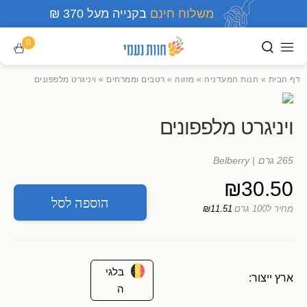
משלוח חינם
בקנייה מעל 370 ₪
0
דף הבית
»
חנות המעדניה
»
מזווה
»
רטבים וממרחים
»
ויניגרט מלפפונים
ויניגרט מלפפונים
265 גרם
| Belberry
₪
30.50
הוספה לסל
מחיר ל100 גרם
₪11.51
בלגי
ארץ ייצור:
ה