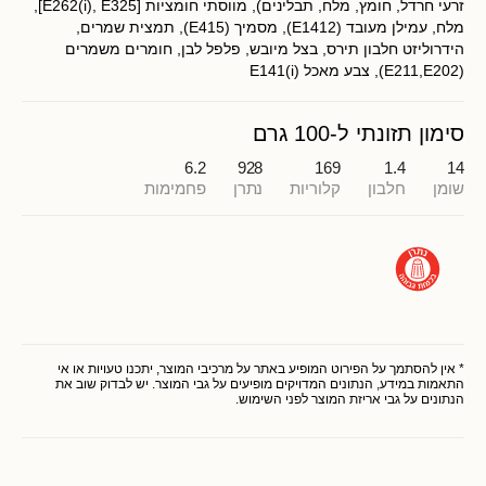
זרעי חרדל, חומץ, מלח, תבלינים), מווסתי חומציות [E262(i), E325],
מלח, עמילן מעובד (E1412), מסמיך (E415), תמצית שמרים,
הידרוליזט חלבון תירס, בצל מיובש, פלפל לבן, חומרים משמרים
(E211,E202), צבע מאכל E141(i)
סימון תזונתי ל-100 גרם
6.2
928
169
1.4
14
שומן
חלבון
קלוריות
נתרן
פחמימות
* אין להסתמך על הפירוט המופיע באתר על מרכיבי המוצר, יתכנו טעויות או אי
התאמות במידע, הנתונים המדויקים מופיעים על גבי המוצר. יש לבדוק שוב את
הנתונים על גבי אריזת המוצר לפני השימוש.