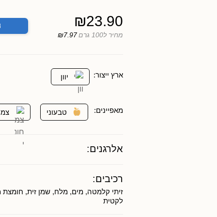
₪
23.90
ה
מחיר ל100 גרם
₪7.97
ארץ ייצור:
יוון
מאפיינים:
טבעוני
צמח
אלרגנים:
רכיבים:
זיתי קלמטה, מים, מלח, שמן זית, חומצת 
לקטית