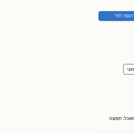
וספה לסל
וני
מאכל: חומצה