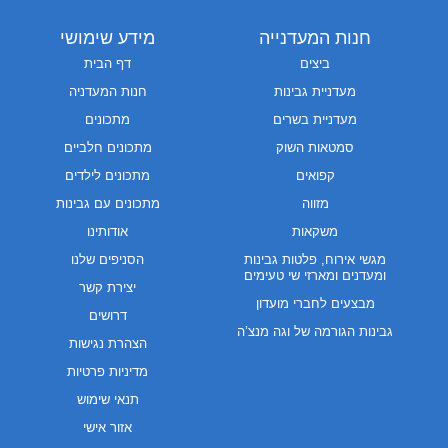
חנות המעדנייה
מידע שימושי
ביצים
דף הבית
מעדניית גבינות
חנות המעדניה
מעדניית בשרים
מתכונים
סמטאות השוק
מתכונים חלביים
קפואים
מתכונים לילדים
מזווה
מתכונים עם גבינות
משקאות
אודותינו
מגשי אירוח, פלטות גבינות
הסניפים שלנו
ומעדנים ומארזי שי טעימים
יצירת קשר
מבצעים לחברי מועדון
דרושים
גבינות הגורמה של וגה מנצ’ה
הצהרת נגישות
מדיניות פרטיות
תנאי שימוש
אזור אישי