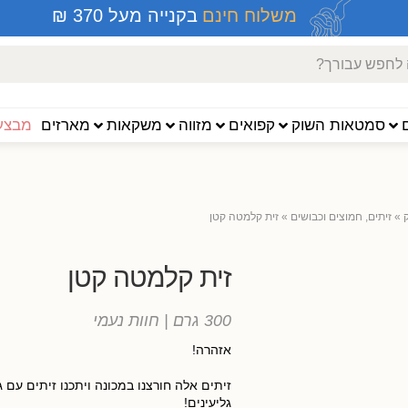
משלוח חינם
בקנייה מעל 370 ₪
סמטאות השוק
קפואים
מזווה
משקאות
מארזים
מבצעי
»
זיתים, חמוצים וכבושים
»
זית קלמטה קטן
זית קלמטה קטן
300 גרם
| חוות נעמי
אזהרה!
זיתים אלה חורצנו במכונה ויתכנו זיתים עם ג
גליעינים!