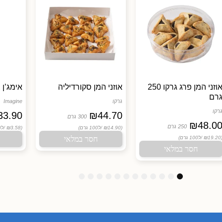
אוזני המן פרג גרקו 250
אוזני המן סקורדיליה
אימג’ן 
רם
גרקו
Imagine
רקו
33.90
₪
44.70
300 גרם
₪
48.0
250 גרם
(₪14.90 /
ל100 גרם)
(₪3.58 /
ל100 גרם)
חסר במלאי
(₪19.20
ל100 גרם)
חסר במלאי
1
1
1
9
8
7
6
5
4
3
2
1
2
1
0