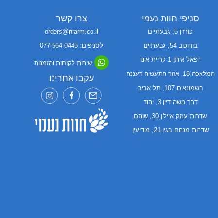
סניפי חוות נעמי
צרו קשר
כורזין 5, גבעתיים
orders@nfarm.co.il
בורוכוב 54, גבעתיים
לסניפים: 077-564-0445
רפאל איתן 1 קריית אונו
שירות לקוחות והזמנות
המלאכה 18, אזור התעשיה רעננה
עקבו אחרינו
חשמונאים 107, תל אביב
דרך משה דיין 3, יהוד
שדרות עמק איילון 30, שוהם
שדרות מנחם בגין 21, מודיעין