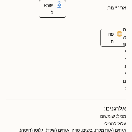
ישרא
ארץ ייצור:
ל
מ
פרוו
א
ה
פ
י
י
נ
י
ם
:
אלרגנים:
מכיל:
שומשום
עלול להכיל:
אגוזים (אגוז מלך), ביצים, סויה, אגוזים (שקד), גלוטן (חיטה),