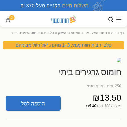
משלוח חינם
בקנייה מעל 370 ₪
0
דף הבית
»
חנות המעדניה
»
סמטאות השוק
»
סלטים
»
חומוס גרגירים ביתי
סלטי הבית חוות נעמי, 1+3 מתנה, *על הזול מביניהם
חומוס גרגירים ביתי
250 גרם
| חוות נעמי
₪
13.50
הוספה לסל
מחיר ל100 גרם
₪5.40