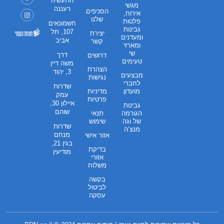
התעשיה
מגשי
רעננה
הסניפים
אירוח,
שלנו
פלטות
חשמונאים
גבינות
107, תל
יצירת
ומעדנים
אביב
קשר
ומארזי
שי
דרך
דרושים
טעימים
משה דיין
הצהרת
3, יהוד
מבצעים
נגישות
לחברי
שדרות
מועדון
מדיניות
עמק
פרטיות
איילון 30,
גבינות
שוהם
הגורמה
תנאי
של וגה
שימוש
שדרות
מנצ’ה
מנחם
אזור אישי
בגין 21,
בדיקת
מודיעין
אזורי
משלוח
בקשה
לביטול
עסקה