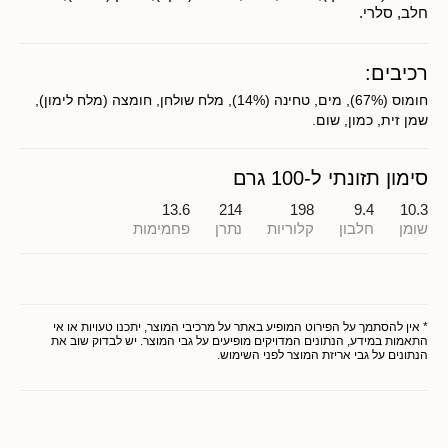
חלב, סלרי.
רכיבים:
חומוס (67%), מים, טחינה (14%), מלח שולחן, חומצה (מלח לימון),
שמן זית, כמון, שום.
סימון תזונתי ל-100 גרם
13.6
214
198
9.4
10.3
שומן
חלבון
קלוריות
נתרן
פחמימות
* אין להסתמך על הפירוט המופיע באתר על מרכיבי המוצר, יתכנו טעויות או אי
התאמות במידע, הנתונים המדויקים מופיעים על גבי המוצר. יש לבדוק שוב את
הנתונים על גבי אריזת המוצר לפני השימוש.