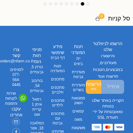
9
8
7
6
5
4
3
2
1
0
סל קניות
הרשמו לניוזלטר
חנות
מידע
שלנו
סניפי
צרו
המעדני
שימושי
חוות
קשר
והישארו
דף הבית
יה
נעמי
orders@nfarm.co.il
מעודכנים,
ביצים
חנות
כורזין 5,
במבצעים,הטבות
לסניפים:
המעדניה
מעדניית
גבעתיים
077-
חדשות ועוד
גבינות
מתכונים
564-
בורוכוב
הרשמה
0445
מעדניית
54,
מתכונים
>>
בשרים
גבעתיים
חלביים
שירות
סמטאות
לקוחות
רפאל
הקנייה באתר שלנו
מתכונים
השוק
והזמנות
איתן 1
לילדים
בטוחה
עקבו
קריית
קפואים
ומאובטחת על ידי
מתכונים
אונו
אחרינו
תעודת SSL
עם
מזווה
גבינות
המלאכה
משקאות
18, אזור
אודותינו