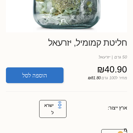
חליטת קמומיל, יזרעאל
50 גרם
| יזרעאל
₪
40.90
הוספה לסל
מחיר ל100 גרם
₪81.80
ישרא
ארץ ייצור:
ל
מ