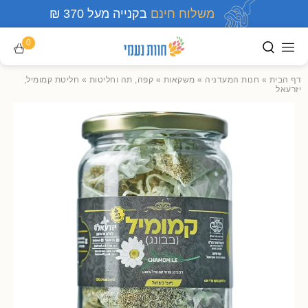
משלוח חינם
בקנייה מעל 370 ₪
0
דף הבית
»
חנות המעדניה
»
משקאות
»
קפה, תה וחליטות
»
חליטת קמומיל,
יזרעאל