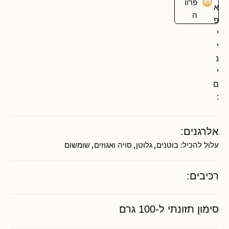
פרוו
א
ה
פ
י
י
נ
י
ם
:
אלרגנים:
,
,
,
עלול להכיל:
בוטנים
גלוטן
סויה ואגוזים
שומשום
רכיבים:
סימון תזונתי ל-100 גרם