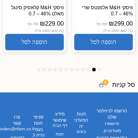
וויסקי M&H אלמנטס שרי
וויסקי M&H קלאסיק סינגל
46% – 0.7
מאלט 46% – 0.7
₪
229.00
₪
299.00
700 מל'
700 מל'
(₪42.71 /
ל100 מ"ל)
(₪32.71 /
ל100 מ"ל)
הוספה לסל
הוספה לסל
1
1
1
9
8
7
6
5
4
3
2
1
2
1
0
0
סל קניות
הרשמו לניוזלטר
חנות
מידע
שלנו
סניפי
צרו
המעדני
שימושי
חוות
קשר
והישארו
דף הבית
יה
נעמי
orders@nfarm.co.il
מעודכנים,
ביצים
חנות
כורזין 5,
במבצעים,הטבות
לסניפים: