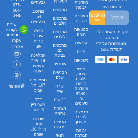
המעדניה
מעדניית
גבעתיים
077-
חדשות ועוד
גבינות
מתכונים
564-
בורוכוב
הרשמה
0445
מעדניית
54,
מתכונים
>>
בשרים
גבעתיים
חלביים
שירות
סמטאות
לקוחות
רפאל
הקנייה באתר שלנו
מתכונים
השוק
והזמנות
איתן 1
לילדים
בטוחה
עקבו
קריית
קפואים
ומאובטחת על ידי
מתכונים
אונו
אחרינו
תעודת SSL
עם
מזווה
גבינות
המלאכה
משקאות
18, אזור
אודותינו
התעשיה
מגשי
רעננה
הסניפים
אירוח,
שלנו
פלטות
חשמונאים
גבינות
107, תל
יצירת
ומעדנים
אביב
קשר
ומארזי
שי
דרך
דרושים
טעימים
משה דיין
הצהרת
3, יהוד
מבצעים
נגישות
לחברי
שדרות
מועדון
מדיניות
עמק
פרטיות
איילון 30,
גבינות
שוהם
הגורמה
תנאי