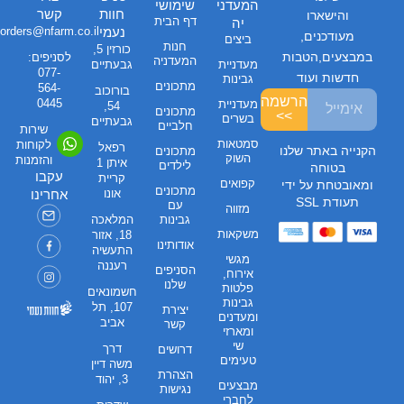
המעדני
שימושי
חוות
קשר
והישארו
דף הבית
יה
נעמי
orders@nfarm.co.il
מעודכנים,
ביצים
חנות
כורזין 5,
במבצעים,הטבות
לסניפים:
המעדניה
מעדניית
גבעתיים
077-
חדשות ועוד
גבינות
מתכונים
564-
בורוכוב
הרשמה
0445
מעדניית
54,
מתכונים
>>
בשרים
גבעתיים
חלביים
שירות
סמטאות
לקוחות
רפאל
הקנייה באתר שלנו
מתכונים
השוק
והזמנות
איתן 1
לילדים
בטוחה
עקבו
קריית
קפואים
ומאובטחת על ידי
מתכונים
אונו
אחרינו
תעודת SSL
עם
מזווה
גבינות
המלאכה
משקאות
18, אזור
אודותינו
התעשיה
מגשי
רעננה
הסניפים
אירוח,
שלנו
פלטות
חשמונאים
גבינות
107, תל
יצירת
ומעדנים
אביב
קשר
ומארזי
שי
דרך
דרושים
טעימים
משה דיין
הצהרת
3, יהוד
מבצעים
נגישות
לחברי