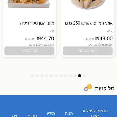
אוזני המן פרג גרקו 250 גרם
אוזני המן סקורדיליה
גרקו
גרקו
₪
44.70
₪
48.00
250 גרם
300 גרם
(₪19.20 /
ל100 גרם)
(₪14.90 /
ל100 גרם)
חסר במלאי
חסר במלאי
1
1
1
9
8
7
6
5
4
3
2
1
2
1
0
0
סל קניות
הרשמו לניוזלטר
חנות
מידע
שלנו
סניפי
צרו