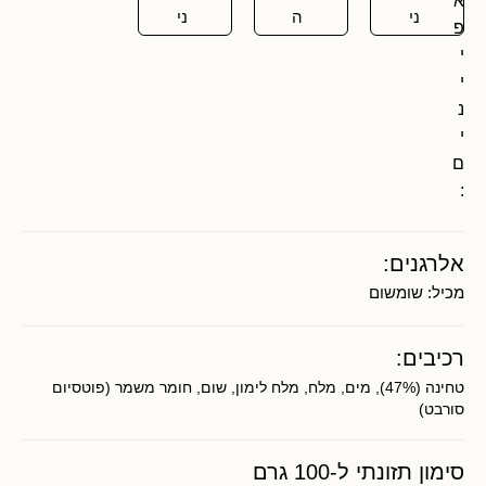
א
ני
ה
ני
פ
י
י
נ
י
ם
:
אלרגנים:
מכיל:
שומשום
רכיבים:
טחינה (47%), מים, מלח, מלח לימון, שום, חומר משמר (פוטסיום
סורבט)
סימון תזונתי ל-100 גרם