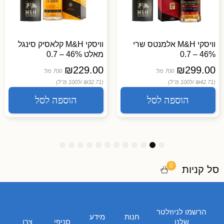
וויסקי M&H אלמנטס שרי
וויסקי M&H קלאסיק סינגל
46% – 0.7
מאלט 46% – 0.7
₪
229.00
₪
299.00
700 מל'
700 מל'
(₪42.71 /
ל100 מ"ל)
(₪32.71 /
ל100 מ"ל)
הוספה לסל
הוספה לסל
1
1
1
9
8
7
6
5
4
3
2
1
2
1
0
0
סל קניות
הרשמו לניוזלטר
חנות
מידע
שלנו
סניפי
צרו