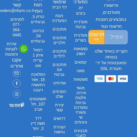
המעדני
שימושי
חוות
קשר
והישארו
דף הבית
יה
נעמי
orders@nfarm.co.il
מעודכנים,
ביצים
חנות
כורזין 5,
במבצעים,הטבות
לסניפים:
המעדניה
מעדניית
גבעתיים
077-
חדשות ועוד
גבינות
מתכונים
564-
בורוכוב
הרשמה
0445
מעדניית
54,
מתכונים
>>
בשרים
גבעתיים
חלביים
שירות
סמטאות
לקוחות
רפאל
הקנייה באתר שלנו
מתכונים
השוק
והזמנות
איתן 1
לילדים
בטוחה
עקבו
קריית
קפואים
ומאובטחת על ידי
מתכונים
אונו
אחרינו
תעודת SSL
עם
מזווה
גבינות
המלאכה
משקאות
18, אזור
אודותינו
התעשיה
מגשי
רעננה
הסניפים
אירוח,
שלנו
פלטות
חשמונאים
גבינות
107, תל
יצירת
ומעדנים
אביב
קשר
ומארזי
שי
דרך
דרושים
טעימים
משה דיין
הצהרת
3, יהוד
מבצעים
נגישות
לחברי