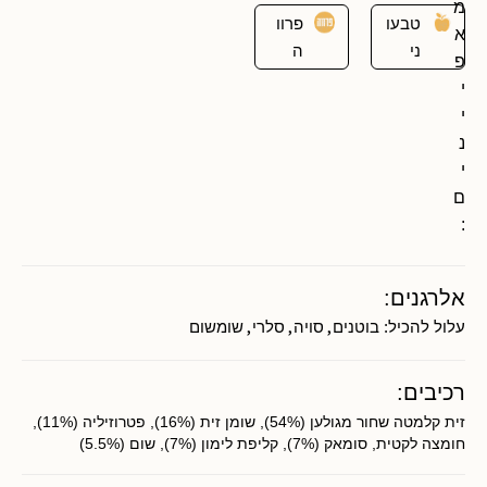
מ
טבעו
פרוו
א
ני
ה
פ
י
י
נ
י
ם
:
אלרגנים:
,
,
,
עלול להכיל:
בוטנים
סויה
סלרי
שומשום
רכיבים:
זית קלמטה שחור מגולען (54%), שומן זית (16%), פטרוזיליה (11%),
חומצה לקטית, סומאק (7%), קליפת לימון (7%), שום (5.5%)