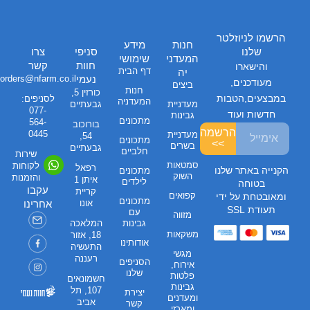
הרשמו לניוזלטר
חנות
מידע
שלנו
סניפי
צרו
המעדני
שימושי
חוות
קשר
והישארו
דף הבית
יה
נעמי
orders@nfarm.co.il
מעודכנים,
ביצים
חנות
כורזין 5,
במבצעים,הטבות
לסניפים:
המעדניה
מעדניית
גבעתיים
077-
חדשות ועוד
גבינות
מתכונים
564-
בורוכוב
הרשמה
0445
מעדניית
54,
מתכונים
>>
בשרים
גבעתיים
חלביים
שירות
סמטאות
לקוחות
רפאל
הקנייה באתר שלנו
מתכונים
השוק
והזמנות
איתן 1
לילדים
בטוחה
עקבו
קריית
קפואים
ומאובטחת על ידי
מתכונים
אונו
אחרינו
תעודת SSL
עם
מזווה
גבינות
המלאכה
משקאות
18, אזור
אודותינו
התעשיה
מגשי
רעננה
הסניפים
אירוח,
שלנו
פלטות
חשמונאים
גבינות
107, תל
יצירת
ומעדנים
אביב
קשר
ומארזי