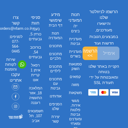
הרשמו לניוזלטר
חנות
מידע
שלנו
סניפי
צרו
המעדני
שימושי
חוות
קשר
והישארו
דף הבית
יה
נעמי
orders@nfarm.co.il
מעודכנים,
ביצים
חנות
כורזין 5,
במבצעים,הטבות
לסניפים:
המעדניה
מעדניית
גבעתיים
077-
חדשות ועוד
גבינות
מתכונים
564-
בורוכוב
הרשמה
0445
מעדניית
54,
מתכונים
>>
בשרים
גבעתיים
חלביים
שירות
סמטאות
לקוחות
רפאל
הקנייה באתר שלנו
מתכונים
השוק
והזמנות
איתן 1
לילדים
בטוחה
עקבו
קריית
קפואים
ומאובטחת על ידי
מתכונים
אונו
אחרינו
תעודת SSL
עם
מזווה
גבינות
המלאכה
משקאות
18, אזור
אודותינו
התעשיה
מגשי
רעננה
הסניפים
אירוח,
שלנו
פלטות
חשמונאים
גבינות
107, תל
יצירת
ומעדנים
אביב
קשר
ומארזי