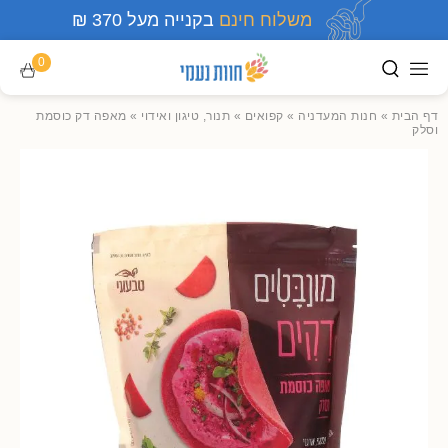
משלוח חינם
בקנייה מעל 370 ₪
0
דף הבית
»
חנות המעדניה
»
קפואים
»
תנור, טיגון ואידוי
»
מאפה דק כוסמת
וסלק