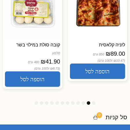
לזניה קלאסית
קובה סולת במילוי בשר
₪
89.00
סלמון
850 גרם
₪
41.90
(₪10.47 /
ל100 גרם)
480 גרם
(₪8.73 /
ל100 גרם)
הוספה לסל
הוספה לסל
1
1
1
9
8
7
6
5
4
3
2
1
2
1
0
0
סל קניות