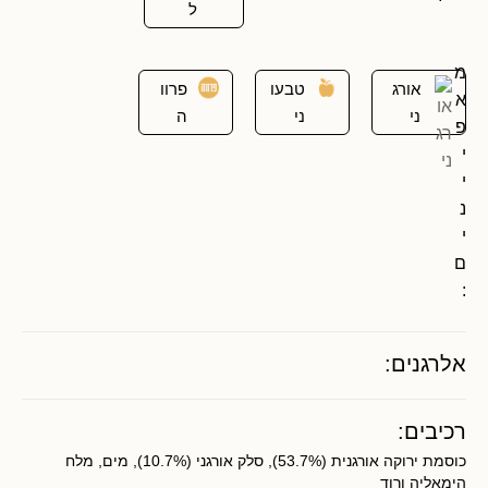
ל
מ
אורג
טבעו
פרוו
א
ני
ני
ה
פ
י
י
נ
י
ם
:
אלרגנים:
רכיבים:
כוסמת ירוקה אורגנית (53.7%), סלק אורגני (10.7%), מים, מלח
הימאליה ורוד