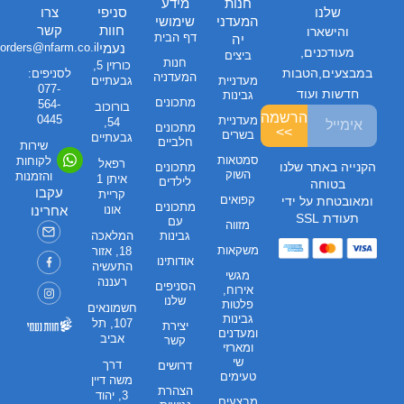
חנות
מידע
שלנו
סניפי
צרו
המעדני
שימושי
חוות
קשר
והישארו
דף הבית
יה
נעמי
orders@nfarm.co.il
מעודכנים,
ביצים
חנות
כורזין 5,
במבצעים,הטבות
לסניפים:
המעדניה
מעדניית
גבעתיים
077-
חדשות ועוד
גבינות
מתכונים
564-
בורוכוב
הרשמה
0445
מעדניית
54,
מתכונים
>>
בשרים
גבעתיים
חלביים
שירות
סמטאות
לקוחות
רפאל
הקנייה באתר שלנו
מתכונים
השוק
והזמנות
איתן 1
לילדים
בטוחה
עקבו
קריית
קפואים
ומאובטחת על ידי
מתכונים
אונו
אחרינו
תעודת SSL
עם
מזווה
גבינות
המלאכה
משקאות
18, אזור
אודותינו
התעשיה
מגשי
רעננה
הסניפים
אירוח,
שלנו
פלטות
חשמונאים
גבינות
107, תל
יצירת
ומעדנים
אביב
קשר
ומארזי
שי
דרך
דרושים
טעימים
משה דיין
הצהרת
3, יהוד
מבצעים