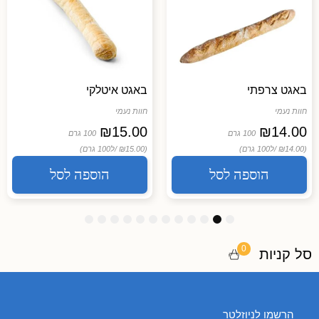
באגט צרפתי
באגט איטלקי
חוות נעמי
חוות נעמי
₪
15.00
₪
14.00
100 גרם
100 גרם
(₪14.00 /
ל100 גרם)
(₪15.00 /
ל100 גרם)
הוספה לסל
הוספה לסל
1
1
1
9
8
7
6
5
4
3
2
1
2
1
0
0
סל קניות
הרשמו לניוזלטר