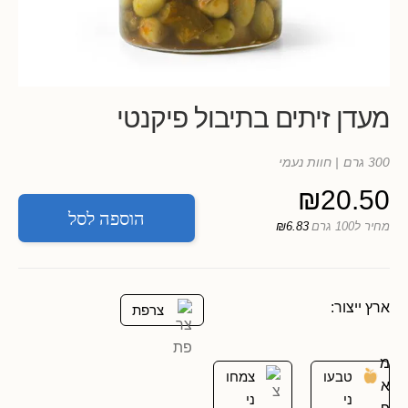
מעדן זיתים בתיבול פיקנטי
300 גרם
| חוות נעמי
₪
20.50
הוספה לסל
מחיר ל100 גרם
₪6.83
ארץ ייצור:
צרפת
מ
טבעו
צמחו
א
ני
ני